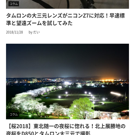
コラム
タムロンの大三元レンズがニコンZ7に対応！早速標
準と望遠ズームを試してみた
2018/11/28
by だい
コラム
【桜2018】東北随一の夜桜に惚れる！北上展勝地の
夜桜をD850とタムロン大三元で撮影