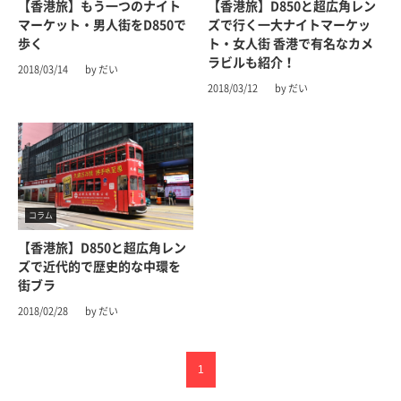
【香港旅】もう一つのナイト
【香港旅】D850と超広角レン
マーケット・男人街をD850で
ズで行く一大ナイトマーケッ
歩く
ト・女人街 香港で有名なカメ
ラビルも紹介！
2018/03/14
by だい
2018/03/12
by だい
コラム
【香港旅】D850と超広角レン
ズで近代的で歴史的な中環を
街ブラ
2018/02/28
by だい
1