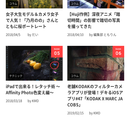
コラム
コラム
女子大生モデル＆カメラ女子
【Huji作例】深夜アニメ「踏
で人気！「乃月のの」さんと
切時間」の影響で踏切の写真
ともに桜ポートレート
を撮ってきた
2018/04/5
by だい
2018/04/10
by 編集部 ともりん
テクニック
コラム
iPadで出来る！レタッチ術 〜
老舗KODAKのフィルターカメ
Affinity Photo色変え編〜
ラアプリが登場！デキるiOSア
プリ#47「KODAK X MARC JA
2018/03/18
by KMD
COBS」
2019/02/15
by KMD