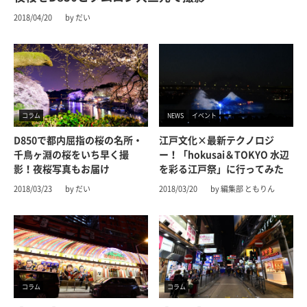
2018/04/20
by だい
コラム
NEWS
イベント
D850で都内屈指の桜の名所・
江戸文化×最新テクノロジ
千鳥ヶ淵の桜をいち早く撮
ー！「hokusai＆TOKYO 水辺
影！夜桜写真もお届け
を彩る江戸祭」に行ってみた
2018/03/23
by だい
2018/03/20
by 編集部 ともりん
コラム
コラム