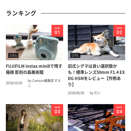
ランキング
コラム
コラム
FUJIFILM instax mini8で残す
旧式シグマは良い選択肢か
箱根 彫刻の森美術館
も！標準レンズ50mm F1.4 EX
DG HSMをレビュー【作例あ
by Camoor編集部 すえ
2018/10/26
り】
こ
2018/04/30
by だい