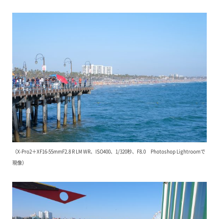
（X-Pro2＋XF16-55mmF2.8 R LM WR、ISO400、1/320秒、F8.0 Photoshop Lightroomで
現像）