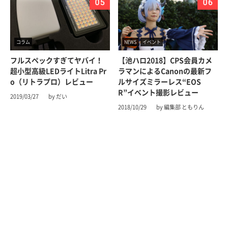
コラム
NEWS
イベント
フルスペックすぎてヤバイ！
【池ハロ2018】CPS会員カメ
超小型高級LEDライトLitra Pr
ラマンによるCanonの最新フ
o（リトラプロ）レビュー
ルサイズミラーレス“EOS
R”イベント撮影レビュー
2019/03/27
by だい
2018/10/29
by 編集部 ともりん