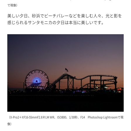
で現像）
美しい夕日、砂浜でビーチバレーなどを楽しむ人々、光と影を
感じられるサンタモニカの夕日は本当に美しいです。
（X-Pro2＋XF16-55mmF2.8 R LM WR、ISO800、1/30秒、F14 Photoshop Lightroomで現
像）