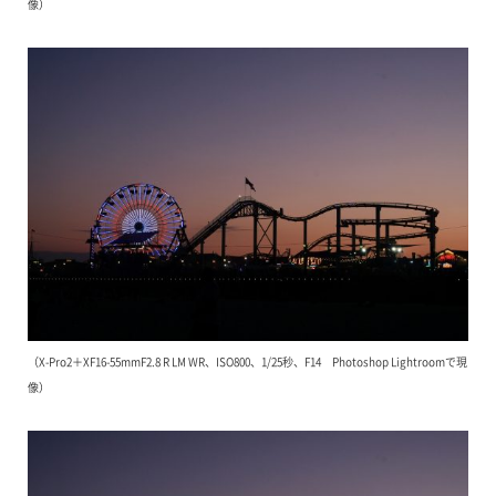
像）
（X-Pro2＋XF16-55mmF2.8 R LM WR、ISO800、1/25秒、F14 Photoshop Lightroomで現
像）