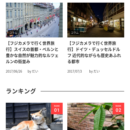
コラム
コラム
【フジカメラで行く世界旅
【フジカメラで行く世界旅
行】スイスの首都・ベルンと
行】ドイツ・デュッセルドル
豊かな自然が魅力的なルツェ
フ 近代的ながらも歴史あふれ
ルンの街並み
る都市
2017/06/26
by だい
2017/07/3
by だい
ランキング