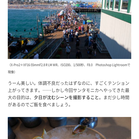
（X-Pro2＋XF16-55mmF2.8 R LM WR、ISO200、1/500秒、F8.0 Photoshop Lightroomで
現像）
うーん美しい。体調不良だったはずなのに、すごくテンション
上がってきます。……しかし今回サンタモニカへやってきた最
大の目的は、
夕日が沈むシーンを撮影すること
。まだ少し時間
があるのでご飯を食べましょう。