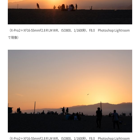
（X-Pro2＋XF16-55mmF2.8 R LM WR、ISO800、1/1600秒、F8.0 Photoshop Lightroom
で現像）
（X-Pro2＋XF16-55mmF2.8 R LM WR、ISO800、1/1600秒、F8.0 Photoshop Lightroom