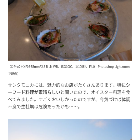
（X-Pro2＋XF16-55mmF2.8 R LM WR、ISO1000、1/100秒、F4.0 Photoshop Lightroom
で現像）
サンタモニカには、魅力的なお店がたくさんあります。特に
シ
ーフード料理が素晴らしい
と聞いたので、オイスター料理を食
べてみました。すごくおいしかったのですが、今気づけば体調
不良で生牡蠣は危険だったかも……。