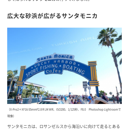
広大な砂浜が広がるサンタモニカ
（X-Pro2＋XF16-55mmF2.8 R LM WR、ISO200、1/125秒、F8.0 Photoshop Lightroomで
現像）
サンタモニカは、ロサンゼルスから海沿いに向けて走るとある