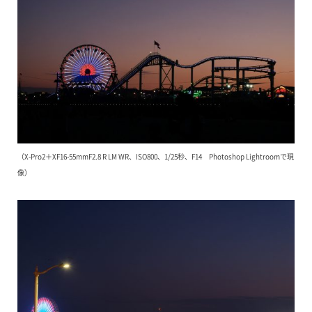
（X-Pro2＋XF16-55mmF2.8 R LM WR、ISO800、1/25秒、F14 Photoshop Lightroomで現
像）