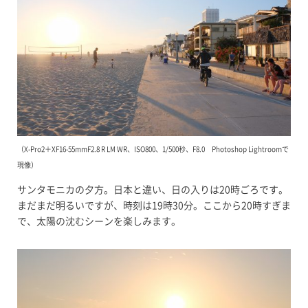
（X-Pro2＋XF16-55mmF2.8 R LM WR、ISO800、1/500秒、F8.0 Photoshop Lightroomで
現像）
サンタモニカの夕方。日本と違い、日の入りは20時ごろです。
まだまだ明るいですが、時刻は19時30分。ここから20時すぎま
で、太陽の沈むシーンを楽しみます。