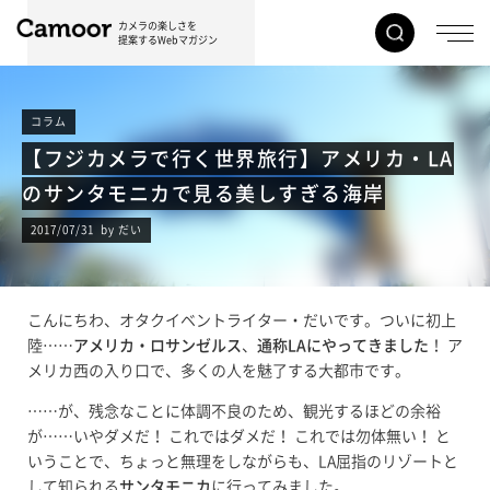
カメラの楽しさを
提案するWebマガジン
コラム
【フジカメラで行く世界旅行】アメリカ・LA
のサンタモニカで見る美しすぎる海岸
2017/07/31 by だい
こんにちわ、オタクイベントライター・だいです。ついに初上
陸……
アメリカ・ロサンゼルス
、
通称LAにやってきました
！ ア
メリカ西の入り口で、多くの人を魅了する大都市です。
……が、残念なことに体調不良のため、観光するほどの余裕
が……いやダメだ！ これではダメだ！ これでは勿体無い！ と
いうことで、ちょっと無理をしながらも、LA屈指のリゾートと
して知られる
サンタモニカ
に行ってみました。