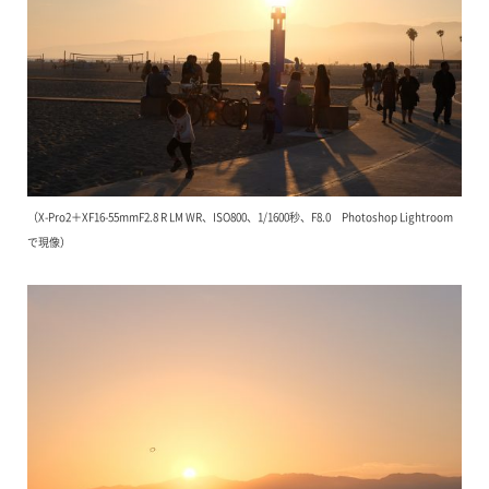
（X-Pro2＋XF16-55mmF2.8 R LM WR、ISO800、1/1600秒、F8.0 Photoshop Lightroom
で現像）