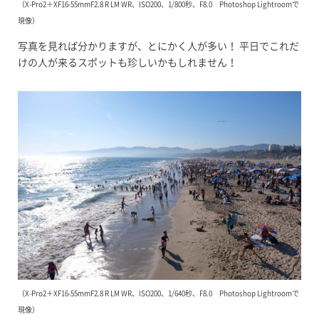
（X-Pro2＋XF16-55mmF2.8 R LM WR、ISO200、1/800秒、F8.0 Photoshop Lightroomで
現像）
写真を見れば分かりますが、とにかく人が多い！ 平日でこれだ
けの人が来るスポットも珍しいかもしれません！
（X-Pro2＋XF16-55mmF2.8 R LM WR、ISO200、1/640秒、F8.0 Photoshop Lightroomで
現像）