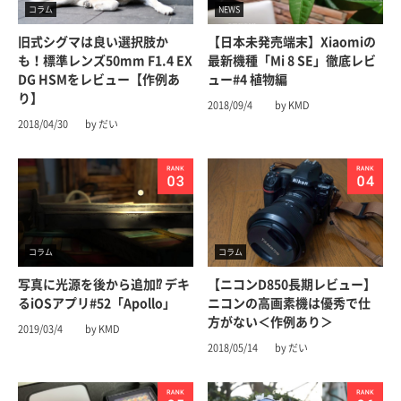
コラム
NEWS
旧式シグマは良い選択肢か
【日本未発売端末】Xiaomiの
も！標準レンズ50mm F1.4 EX
最新機種「Mi 8 SE」徹底レビ
DG HSMをレビュー【作例あ
ュー#4 植物編
り】
2018/09/4
by KMD
2018/04/30
by だい
コラム
コラム
写真に光源を後から追加⁉︎ デキ
【ニコンD850長期レビュー】
るiOSアプリ#52「Apollo」
ニコンの高画素機は優秀で仕
方がない＜作例あり＞
2019/03/4
by KMD
2018/05/14
by だい