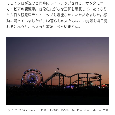
そして夕日が沈むと同時にライトアップされる、
サンタモニ
カ・ピアの観覧車
。普段忘れがちな三脚を用意して、たっぷり
と夕日＆観覧車ライトアップを堪能させていただきました。感
動に浸っていましたが、LA暮らしの人たちはこの光景を毎日見
れると思うと、ちょっと嫉妬しちゃいますね。
（X-Pro2＋XF16-55mmF2.8 R LM WR、ISO800、1/25秒、F14 Photoshop Lightroomで現