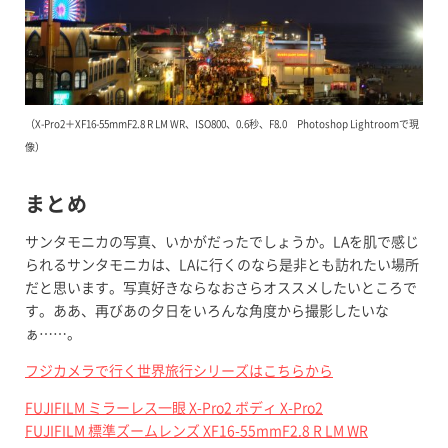
（X-Pro2＋XF16-55mmF2.8 R LM WR、ISO800、0.6秒、F8.0 Photoshop Lightroomで現
像）
まとめ
サンタモニカの写真、いかがだったでしょうか。LAを肌で感じ
られるサンタモニカは、LAに行くのなら是非とも訪れたい場所
だと思います。写真好きならなおさらオススメしたいところで
す。ああ、再びあの夕日をいろんな角度から撮影したいな
ぁ……。
フジカメラで行く世界旅行シリーズはこちらから
FUJIFILM ミラーレス一眼 X-Pro2 ボディ X-Pro2
FUJIFILM 標準ズームレンズ XF16-55mmF2.8 R LM WR