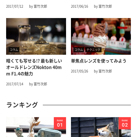
2017/07/12
by 富竹次郎
2017/06/16
by 富竹次郎
コラム
コラム
テクニック
暗くても写せる!? 最も新しい
単焦点レンズを使ってみよう
オールドレンズNokton 40m
2017/05/26
by 富竹次郎
M F1.4の魅力
2017/07/14
by 富竹次郎
ランキング