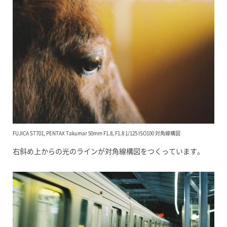
FUJICA ST701, PENTAX Takumar 50mm F1.8, F1.8 1/125 ISO100 対角線構図
右斜め上からの光のラインが対角線構図をつくっています。