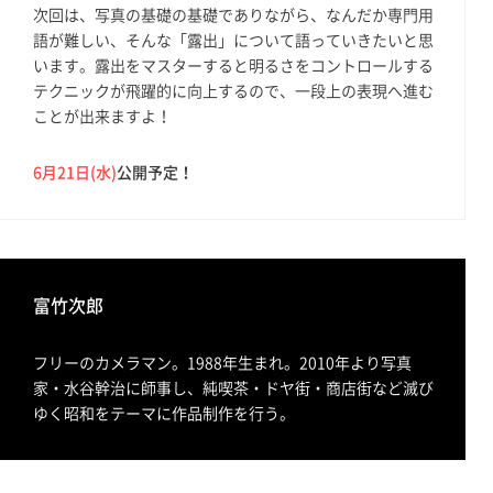
次回は、写真の基礎の基礎でありながら、なんだか専門用
語が難しい、そんな「露出」について語っていきたいと思
います。露出をマスターすると明るさをコントロールする
テクニックが飛躍的に向上するので、一段上の表現へ進む
ことが出来ますよ！
6月21日(水)
公開予定！
富竹次郎
フリーのカメラマン。1988年生まれ。2010年より写真
家・水谷幹治に師事し、純喫茶・ドヤ街・商店街など滅び
ゆく昭和をテーマに作品制作を行う。