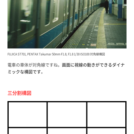
FUJICA ST701, PENTAX Takumar 50mm F1.8, F1.8 1/30 ISO100 対角線構図
電車の車体が対角線ですね。
画面に視線の動きができるダイナ
ミックな構図です
。
三分割構図