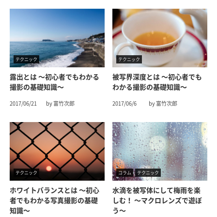
テクニック
テクニック
露出とは 〜初心者でもわかる
被写界深度とは 〜初心者でも
撮影の基礎知識〜
わかる撮影の基礎知識〜
2017/06/21
by 富竹次郎
2017/06/6
by 富竹次郎
テクニック
コラム
テクニック
ホワイトバランスとは 〜初心
水滴を被写体にして梅雨を楽
者でもわかる写真撮影の基礎
しむ！ 〜マクロレンズで遊ぼ
知識〜
う〜