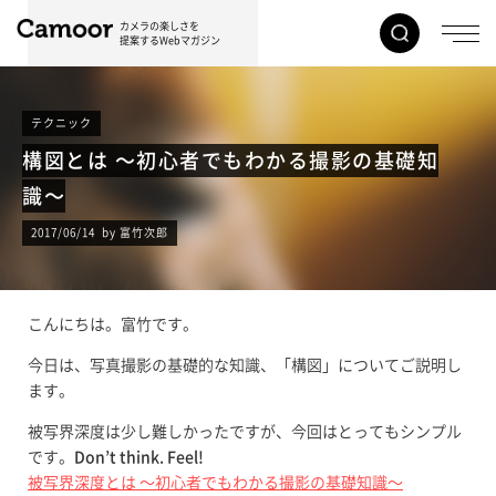
カメラの楽しさを
提案するWebマガジン
テクニック
構図とは 〜初心者でもわかる撮影の基礎知
識〜
2017/06/14 by 富竹次郎
こんにちは。富竹です。
今日は、写真撮影の基礎的な知識、「構図」についてご説明し
ます。
被写界深度は少し難しかったですが、今回はとってもシンプル
です。
Don’t think. Feel!
被写界深度とは 〜初心者でもわかる撮影の基礎知識〜