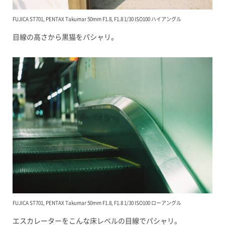
FUJICA ST701, PENTAX Takumar 50mm F1.8, F1.8 1/30 ISO100 ハイアングル
目線の高さから黒猫をパシャリ。
FUJICA ST701, PENTAX Takumar 50mm F1.8, F1.8 1/30 ISO100 ローアングル
エスカレーターをこんな床レベルの目線でパシャリ。