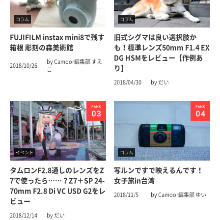
コラム
コラム
FUJIFILM instax mini8で残す
旧式シグマは良い選択肢か
箱根 彫刻の森美術館
も！標準レンズ50mm F1.4 EX
DG HSMをレビュー【作例あ
by Camoor編集部 すえ
2018/10/26
り】
こ
2018/04/30
by だい
イベント
コラム
タムロンF2.8通しのレンズをZ
写ルンですで映えるんです！
7で使ったら……？Z7＋SP 24-
女子旅in台湾
70mm F2.8 Di VC USD G2をレ
2018/11/5
by Camoor編集部 ゆい
ビュー
2018/12/14
by だい