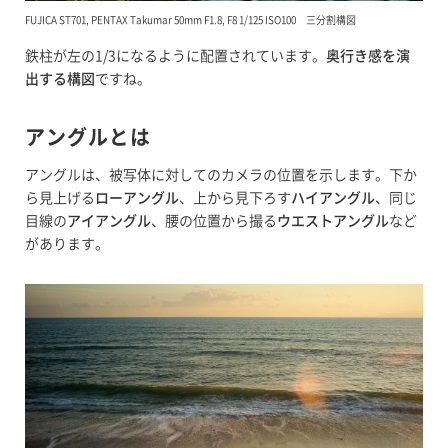
FUJICA ST701, PENTAX Takumar 50mm F1.8, F8 1/125 ISO100 三分割構図
鉄柱が左の1/3になるように配置されています。
奥行き感を演
出する構図
ですね。
アングルとは
アングルは、被写体に対してのカメラの位置を示します。下か
ら見上げる
ローアングル
、上から見下ろす
ハイアングル
、同じ
目線の
アイアングル
、腰の位置から撮る
ウエストアングル
など
があります。