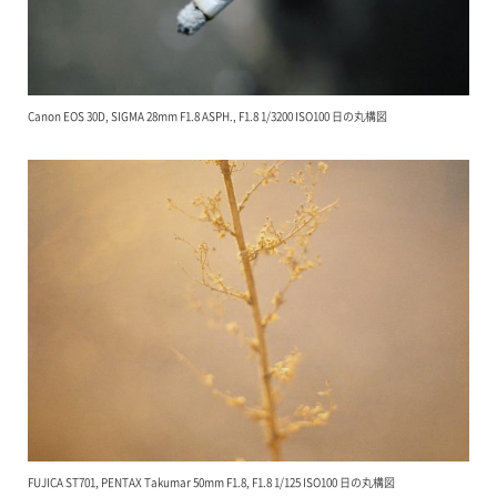
Canon EOS 30D, SIGMA 28mm F1.8 ASPH., F1.8 1/3200 ISO100 日の丸構図
FUJICA ST701, PENTAX Takumar 50mm F1.8, F1.8 1/125 ISO100 日の丸構図