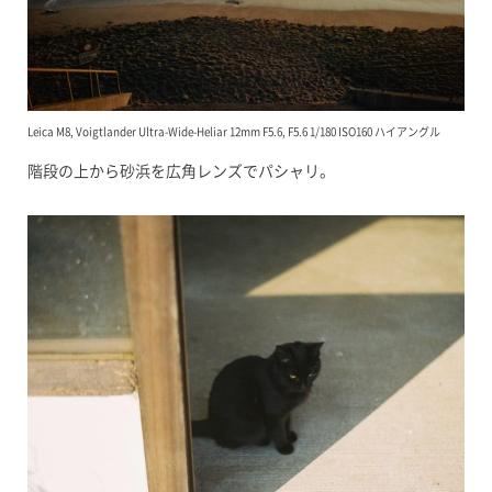
Leica M8, Voigtlander Ultra-Wide-Heliar 12mm F5.6, F5.6 1/180 ISO160 ハイアングル
階段の上から砂浜を広角レンズでパシャリ。