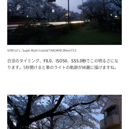
SONY α7ⅱ, Super-Multi-Coated TAKUMAR 28mm F3.5
日没のタイミング、
F8.0
、
ISO50
、
SS5.0秒
でこの明るさにな
ります。5秒開けると車のライトの軌跡が綺麗に描けますね。