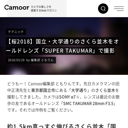
カメラの楽しさを
提案するWebマガジン
テクニック
【桜2018】国立・大学通りのさくら並木をオ
ールドレンズ「SUPER TAKUMAR」で撮影
2018/03/29 by 編集部 ともりん
どうもー！ Camoor編集部 ともりんです。先日カメラマンの田
中正清先生と
東京都国立市
にある「
大学通り
」の
さくら並木
を
撮影してきました。カメラは
SONY α7ⅱ
、レンズは最近のお散
歩の友であるオールドレンズ「
SMC TAKUMAR 28mm F3.5
」
です。それでは作例をご覧ください。
約1.5km真っすぐ伸びるさくら並木「国