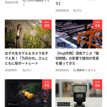
by Camoor編集部 すえ
2018/10/26
り】
こ
2018/04/30
by だい
コラム
コラム
女子大生モデル＆カメラ女子
【Huji作例】深夜アニメ「踏
で人気！「乃月のの」さんと
切時間」の影響で踏切の写真
ともに桜ポートレート
を撮ってきた
2018/04/5
by だい
2018/04/10
by 編集部 ともりん
テクニック
テクニック