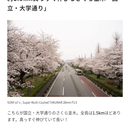
立・大学通り」
SONY α7ⅱ, Super-Multi-Coated TAKUMAR 28mm F3.5
こちらが国立・大学通りのさくら並木。全長は
1.5km
ほどあり
ます。真っすぐ伸びていて長い！