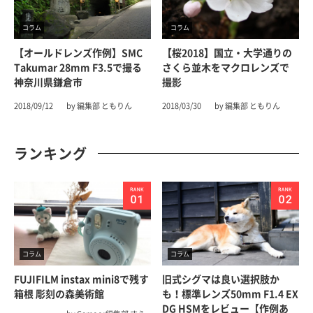
コラム
コラム
【オールドレンズ作例】SMC
【桜2018】国立・大学通りの
Takumar 28mm F3.5で撮る
さくら並木をマクロレンズで
神奈川県鎌倉市
撮影
2018/09/12
by 編集部 ともりん
2018/03/30
by 編集部 ともりん
ランキング
コラム
コラム
FUJIFILM instax mini8で残す
旧式シグマは良い選択肢か
箱根 彫刻の森美術館
も！標準レンズ50mm F1.4 EX
DG HSMをレビュー【作例あ