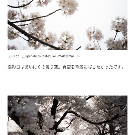
SONY α7ⅱ, Super-Multi-Coated TAKUMAR 28mm F3.5
撮影日はあいにくの曇り空。青空を背景に写したかったです。