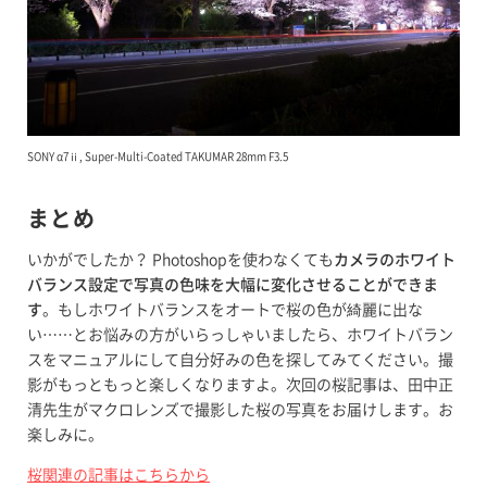
SONY α7ⅱ, Super-Multi-Coated TAKUMAR 28mm F3.5
まとめ
いかがでしたか？ Photoshopを使わなくても
カメラのホワイト
バランス設定で写真の色味を大幅に変化させることができま
す
。もしホワイトバランスをオートで桜の色が綺麗に出な
い……とお悩みの方がいらっしゃいましたら、ホワイトバラン
スをマニュアルにして自分好みの色を探してみてください。撮
影がもっともっと楽しくなりますよ。次回の桜記事は、田中正
清先生がマクロレンズで撮影した桜の写真をお届けします。お
楽しみに。
桜関連の記事はこちらから