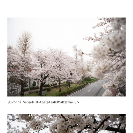
SONY α7ⅱ, Super-Multi-Coated TAKUMAR 28mm F3.5