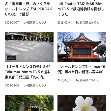
名！調布市・野川のさくらを
Ulti-Coated TAKUMAR 28m
オールドレンズ「SUPER TAK
M F3.5 で鉄道博物館を撮影し
UMAR」で撮影
てきた
2018/03/27
by 編集部 ともりん
2018/02/9
by 編集部 ともりん
コラム
コラム
【オールドレンズ作例】SMC
【オールドレンズTakumar 作
Takumar 28mm F3.5で撮る
例】晴れた日の新宿お写んぽ
東京都千代田区「丸の内」
2018/02/12
by 編集部 ともりん
2018/04/24
by 編集部 ともりん