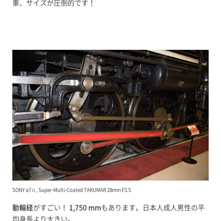
車、サイズが圧倒的です！
SONY α7ⅱ, Super-Multi-Coated TAKUMAR 28mm F3.5
動輪経
がすごい！
1,750 mm
もあります。日本人成人男性の平
均身長より大きい。