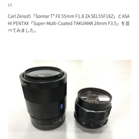
3.5
Carl Zeissの「Sonnar T* FE 55mm F1.8 ZA SEL55F18Z」とASA
HI PENTAX「Super-Multi-Coated TAKUMAR 28mm F3.5」を並
べてみました。