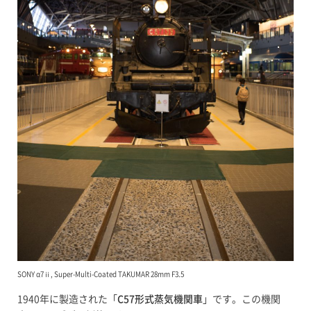
SONY α7ⅱ, Super-Multi-Coated TAKUMAR 28mm F3.5
1940年に製造された「
C57形式蒸気機関車
」です。この機関