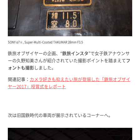
SONY α7ⅱ, Super-Multi-Coated TAKUMAR 28mm F3.5
鉄旅オブザイヤーの企画、“
鉄旅インスタ
”で女子鉄アナウンサ
ーの久野知美さんが紹介されていた撮影ポイントを踏まえて
フ
ォントも撮影
しました。
関連記事：
カメラ好きも抑えたい旅が登場した「鉄旅オブザイ
ヤー2017」授賞式をレポート
次は旧国鉄時代の車両が展示されているコーナーへ。