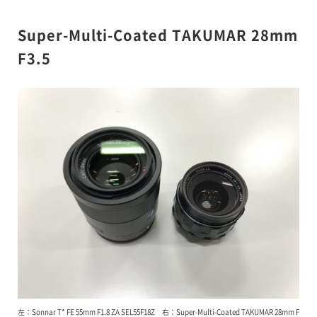
Super-Multi-Coated TAKUMAR 28mm
F3.5
左：Sonnar T* FE 55mm F1.8 ZA SEL55F18Z 右：Super-Multi-Coated TAKUMAR 28mm F