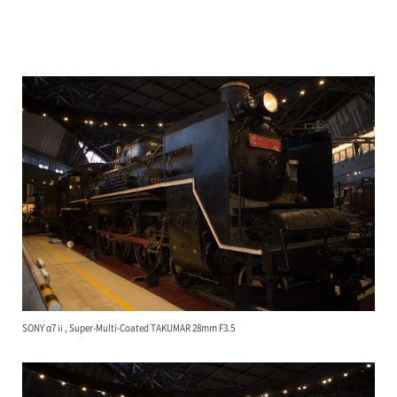
SONY α7ⅱ, Super-Multi-Coated TAKUMAR 28mm F3.5