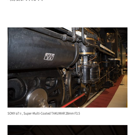
SONY α7ⅱ, Super-Multi-Coated TAKUMAR 28mm F3.5