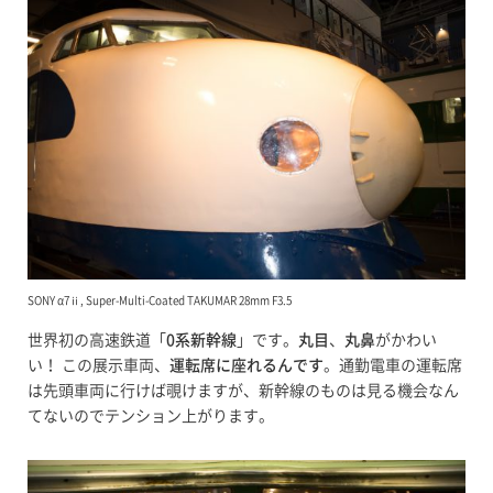
SONY α7ⅱ, Super-Multi-Coated TAKUMAR 28mm F3.5
世界初の高速鉄道「
0系新幹線
」です。
丸目
、
丸鼻
がかわい
い！ この展示車両、
運転席に座れるんです
。通勤電車の運転席
は先頭車両に行けば覗けますが、新幹線のものは見る機会なん
てないのでテンション上がります。