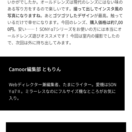
いかがでしたか。オールドレンズは現代のレンズにはない味の
ある写り方をするので楽しいです。
撮って出しでインスタ風の
写真になりますね
。あと
ゴツゴツしたデザイン
が最高。触って
いるだけで幸せになります。今回のレンズ、
購入価格は約7,00
0円
。安い……！ SONY α7シリーズをお使いの方には本当にオ
ールドレンズ遊びオススメです！ 今回は室内の撮影でしたの
で、次回は外に持ち出してみます。
Camoor編集部 ともりん
Webディレクター兼編集者、たまにライター。愛機はSON
Y α7Ⅱ。ミラーレスなのにフルサイズ機なところがお気に
入り。