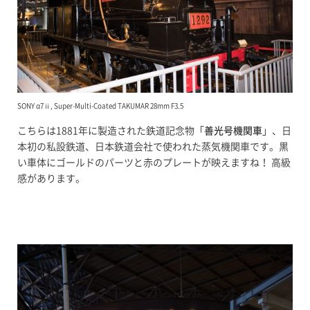
SONY α7ⅱ, Super-Multi-Coated TAKUMAR 28mm F3.5
こちらは1881年に製造された鉄道記念物「
善光号機関車
」、日
本初の私設鉄道、日本鉄道会社で使われた蒸気機関車です。黒
い車体にゴールドのパーツと赤のプレートが映えますね！ 高級
感があります。