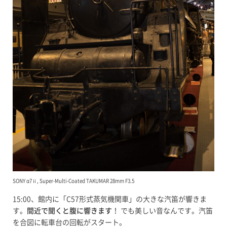
SONY α7ⅱ, Super-Multi-Coated TAKUMAR 28mm F3.5
15:00、館内に「C57形式蒸気機関車」の大きな汽笛が響きま
す。
間近で聞くと腹に響きます
！ でも美しい音なんです。汽笛
を合図に転車台の回転がスタート。