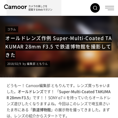
カメラの楽しさを
提案するWebマガジン
コラム
オールドレンズ作例 Super-Multi-Coated TA
KUMAR 28mm F3.5 で鉄道博物館を撮影して
きた
2018/02/9 by 編集部 ともりん
どうもー！ Camoor編集部 ともりんです。レンズ買っちゃいま
した。
オールドレンズ
です！ 「
Super-Multi-Coated TAKUMA
R 28mm F3.5
」です！！ SONY α7ⅱを持っていたらオールドレ
ンズ遊びしたくなりますよね。今回はこのレンズで埼玉県さい
たま市にある「
鉄道博物館
」の展示物を撮ってきました。まず
は、レンズの紹介からスタートです。