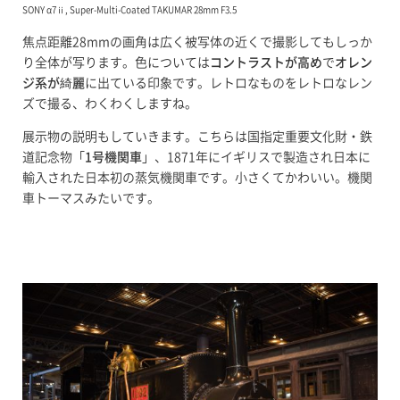
SONY α7ⅱ, Super-Multi-Coated TAKUMAR 28mm F3.5
焦点距離28mmの画角は広く被写体の近くで撮影してもしっか
り全体が写ります。色については
コントラストが高め
で
オレン
ジ系が綺麗
に出ている印象です。レトロなものをレトロなレン
ズで撮る、わくわくしますね。
展示物の説明もしていきます。こちらは国指定重要文化財・鉄
道記念物「
1号機関車
」、1871年にイギリスで製造され日本に
輸入された日本初の蒸気機関車です。小さくてかわいい。機関
車トーマスみたいです。