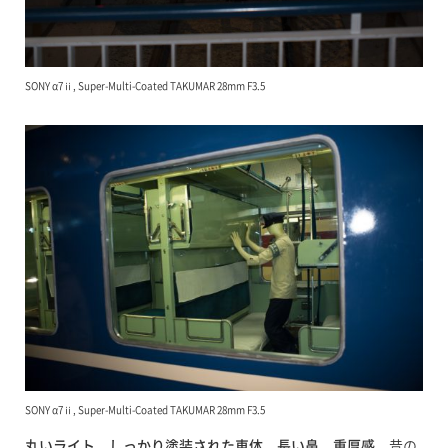
SONY α7ⅱ, Super-Multi-Coated TAKUMAR 28mm F3.5
SONY α7ⅱ, Super-Multi-Coated TAKUMAR 28mm F3.5
丸いライト
、
しっかり塗装された車体
、
長い鼻
、
重厚感
。昔の