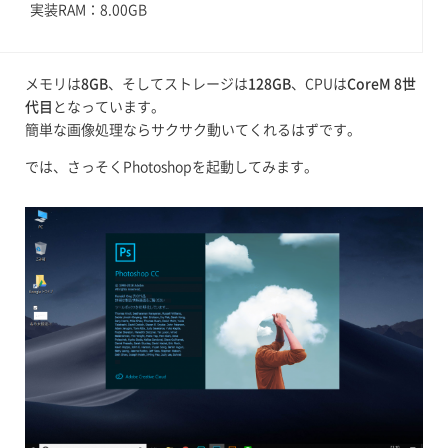
実装RAM：8.00GB
メモリは
8GB
、そしてストレージは
128GB
、CPUは
CoreM 8世
代目
となっています。
簡単な画像処理ならサクサク動いてくれるはずです。
では、さっそくPhotoshopを起動してみます。