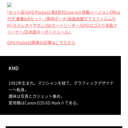
[セット品]GPD Pocket2 第8世代Core m3 搭載バージョンOffice
付き 豪華8点セット（専用ポーチ/液晶保護ガラスフィルム(9
H)/ステレオイヤホン/SDカードリーダー/GPDロゴ入り液晶ク
リーナー/日本語キーボードシール）
GPD Pocket2関連の記事はこちらから
KMD
1992年生まれ。マジシャンを経て、グラフィックデザイナ
ーへ転身。
趣味は写真とガジェット集め。
愛用機はCanon EOS 6D MarkⅡである。