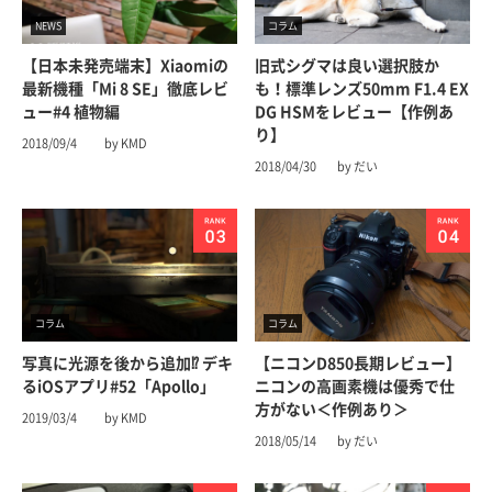
NEWS
コラム
【日本未発売端末】Xiaomiの
旧式シグマは良い選択肢か
最新機種「Mi 8 SE」徹底レビ
も！標準レンズ50mm F1.4 EX
ュー#4 植物編
DG HSMをレビュー【作例あ
り】
2018/09/4
by KMD
2018/04/30
by だい
コラム
コラム
写真に光源を後から追加⁉︎ デキ
【ニコンD850長期レビュー】
るiOSアプリ#52「Apollo」
ニコンの高画素機は優秀で仕
方がない＜作例あり＞
2019/03/4
by KMD
2018/05/14
by だい