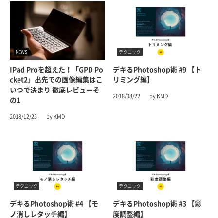
NEWS
テクニック
IPad Proを超えた！「GPD Po
デキるPhotoshop術 #9 【ト
Cket2」出先での画像編集はこ
リミング編】
いつで決まり 徹底レビューそ
2018/08/22
by KMD
の1
2018/12/25
by KMD
テクニック
テクニック
デキるPhotoshop術 #4 【モ
デキるPhotoshop術 #3 【彩
ノ消しレタッチ編】
度調整編】