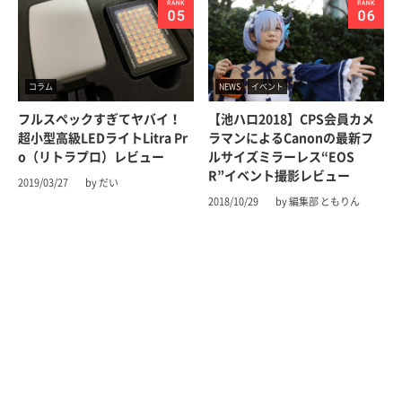
コラム
NEWS
イベント
フルスペックすぎてヤバイ！
【池ハロ2018】CPS会員カメ
超小型高級LEDライトLitra Pr
ラマンによるCanonの最新フ
o（リトラプロ）レビュー
ルサイズミラーレス“EOS
R”イベント撮影レビュー
2019/03/27
by だい
2018/10/29
by 編集部 ともりん