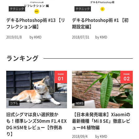
テクニック
テクニック
デキるPhotoshop術 #13 【リ
デキるPhotoshop術 #1 【初
フレクション編】
期設定編】
2019/01/8
by KMD
2018/07/31
by KMD
ランキング
コラム
NEWS
旧式シグマは良い選択肢か
【日本未発売端末】Xiaomiの
も！標準レンズ50mm F1.4 EX
最新機種「Mi 8 SE」徹底レビ
DG HSMをレビュー【作例あ
ュー#4 植物編
り】
2018/09/4
by KMD