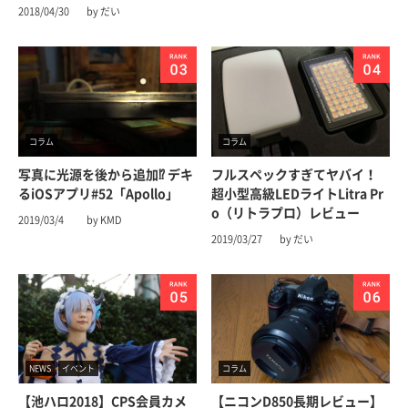
2018/04/30
by だい
コラム
コラム
写真に光源を後から追加⁉︎ デキ
フルスペックすぎてヤバイ！
るiOSアプリ#52「Apollo」
超小型高級LEDライトLitra Pr
o（リトラプロ）レビュー
2019/03/4
by KMD
2019/03/27
by だい
NEWS
イベント
コラム
【池ハロ2018】CPS会員カメ
【ニコンD850長期レビュー】