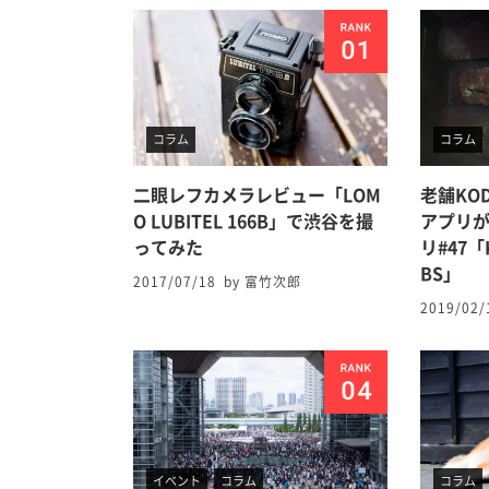
コラム
コラム
二眼レフカメラレビュー「LOM
老舗KO
O LUBITEL 166B」で渋谷を撮
アプリが
ってみた
リ#47「K
BS」
2017/07/18
by 富竹次郎
2019/02/
イベント
コラム
コラム