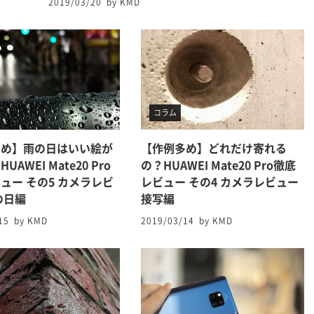
2019/03/20
by KMD
コラム
多め】雨の日はいい絵が
【作例多め】どれだけ寄れる
UAWEI Mate20 Pro
の？HUAWEI Mate20 Pro徹底
ュー その5 カメラレビ
レビュー その4 カメラレビュー
の日編
接写編
15
by KMD
2019/03/14
by KMD