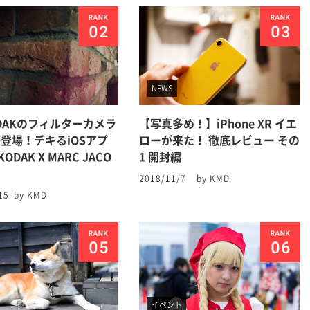
NEWS
DAKのフィルターカメラ
【写真多め！】iPhone XR イエ
登場！デキるiOSアプ
ローが来た！ 徹底レビュー その
ODAK X MARC JACO
1 開封編
2018/11/7
by KMD
15
by KMD
イベント