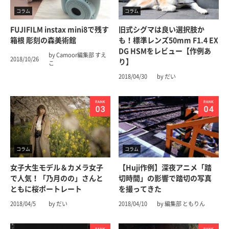
コラム
コラム
FUJIFILM instax mini8で残す
旧式シグマは良い選択肢か
箱根 彫刻の森美術館
も！標準レンズ50mm F1.4 EX
DG HSMをレビュー【作例あ
by Camoor編集部 すえ
2018/10/26
り】
こ
2018/04/30
by だい
コラム
コラム
女子大生モデル＆カメラ女子
【Huji作例】深夜アニメ「踏
で人気！「乃月のの」さんと
切時間」の影響で踏切の写真
ともに桜ポートレート
を撮ってきた
2018/04/5
by だい
2018/04/10
by 編集部 ともりん