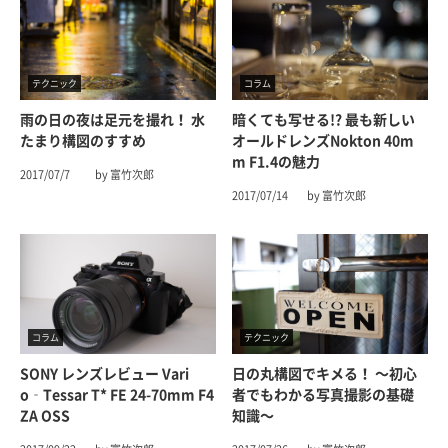
テクニック
コラム
雨の日の夜は足元を撮れ！ 水
暗くても写せる!? 最も新しい
たまり構図のすすめ
オールドレンズNokton 40m
M F1.4の魅力
2017/07/7
by 富竹次郎
2017/07/14
by 富竹次郎
コラム
テクニック
SONY レンズレビュー Vari
日の丸構図でキメる！ 〜初心
O‑Tessar T* FE 24-70mm F4
者でもわかる写真撮影の基礎
ZA OSS
知識〜