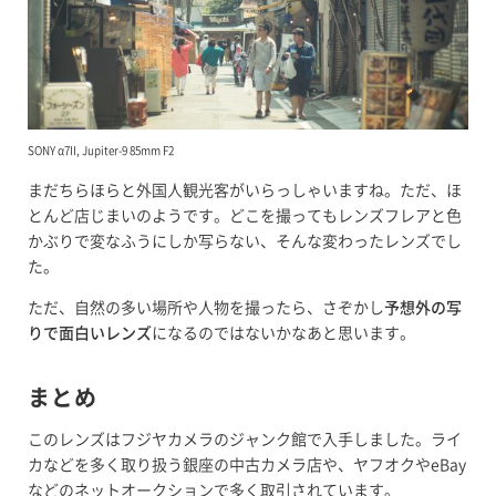
SONY α7II, Jupiter-9 85mm F2
まだちらほらと外国人観光客がいらっしゃいますね。ただ、ほ
とんど店じまいのようです。どこを撮ってもレンズフレアと色
かぶりで変なふうにしか写らない、そんな変わったレンズでし
た。
ただ、自然の多い場所や人物を撮ったら、さぞかし
予想外の写
りで面白いレンズ
になるのではないかなあと思います。
まとめ
このレンズはフジヤカメラのジャンク館で入手しました。ライ
カなどを多く取り扱う銀座の中古カメラ店や、ヤフオクやeBay
などのネットオークションで多く取引されています。