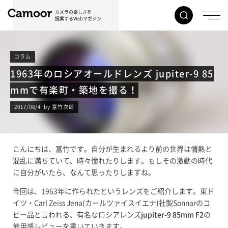
カメラの楽しさを
提案するWebマガジン
コラム
1963年のロシアオールドレンズ jupiter-9 85
mmで有楽町・築地を撮る！
2017/08/4 by 富竹次郎
こんにちは、富竹です。自分が生まれるより前の世界は情熱と
混乱に満ちていて、時々憧れたりします。もしその激動の時代
に自分がいたら、なんて思ったりしますね。
今回は、1963年に作られたというレンズをご紹介します。東ド
イツ・Carl Zeiss Jena(カールツァイスイエナ)社製Sonnarのコ
ピー品と言われる、有名なロシアレンズ
jupiter-9 85mm F2
の
使用感レビューを書いていきます。