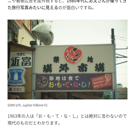
ニや看板広告を度外視すると、
1980年代にお父さんが撮ってき
た旅行写真みたいに見える
のが面白いですね。
SONY α7II, Jupiter-9 85mm F2
1963年の人は「お・も・て・な・し」とは絶対に言わないので
現代のものだとわかります。