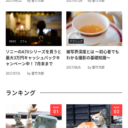
2017/09/22
by 富竹次郎
2017/07/26
by 富竹次郎
NEWS
コラム
テクニック
ソニーのα7IIシリーズを買うと
被写界深度とは 〜初心者でも
最大3万円キャッシュバックキ
わかる撮影の基礎知識〜
ャンペーン中！ 7月末まで
2017/06/6
by 富竹次郎
2017/07/6
by 富竹次郎
ランキング