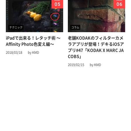
テクニック
コラム
iPadで出来る！レタッチ術 〜
老舗KODAKのフィルターカメ
Affinity Photo色変え編〜
ラアプリが登場！デキるiOSア
プリ#47「KODAK X MARC JA
2018/03/18
by KMD
COBS」
2019/02/15
by KMD