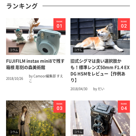
ランキング
コラム
コラム
FUJIFILM instax mini8で残す
旧式シグマは良い選択肢か
箱根 彫刻の森美術館
も！標準レンズ50mm F1.4 EX
DG HSMをレビュー【作例あ
by Camoor編集部 すえ
2018/10/26
り】
こ
2018/04/30
by だい
コラム
コラム