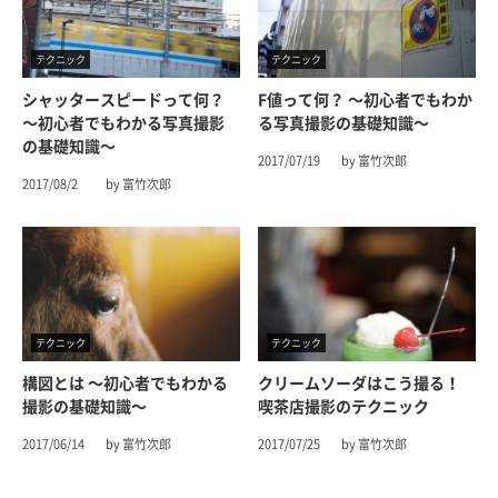
テクニック
テクニック
シャッタースピードって何？
F値って何？ 〜初心者でもわか
〜初心者でもわかる写真撮影
る写真撮影の基礎知識〜
の基礎知識〜
2017/07/19
by 富竹次郎
2017/08/2
by 富竹次郎
テクニック
テクニック
構図とは 〜初心者でもわかる
クリームソーダはこう撮る！
撮影の基礎知識〜
喫茶店撮影のテクニック
2017/06/14
by 富竹次郎
2017/07/25
by 富竹次郎