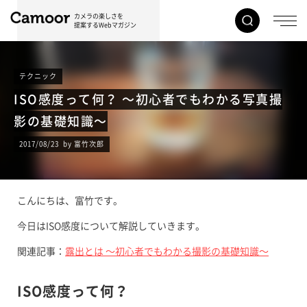
カメラの楽しさを
提案するWebマガジン
テクニック
ISO感度って何？ 〜初心者でもわかる写真撮
影の基礎知識〜
2017/08/23 by 富竹次郎
こんにちは、富竹です。
今日はISO感度について解説していきます。
関連記事：
露出とは 〜初心者でもわかる撮影の基礎知識〜
ISO感度って何？