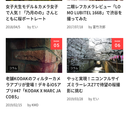
女子大生モデル＆カメラ女子
二眼レフカメラレビュー「LO
で人気！「乃月のの」さんと
MO LUBITEL 166B」で渋谷を
ともに桜ポートレート
撮ってみた
2018/04/5
by だい
2017/07/18
by 富竹次郎
コラム
コラム
老舗KODAKのフィルターカメ
やっと実現！ニコンフルサイ
ラアプリが登場！デキるiOSア
ズミラーレスZ7で待望の桜撮
プリ#47「KODAK X MARC JA
影に挑む
COBS」
2019/03/28
by だい
2019/02/15
by KMD