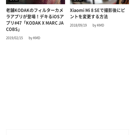
老舗KODAKのフィルターカメ
Xiaomi Mi 8 SEで撮影後にピ
ラアプリが登場！デキるiOSア
ントを変更する方法
プリ#47「KODAK X MARC JA
2018/09/19
by KMD
COBS」
2019/02/15
by KMD