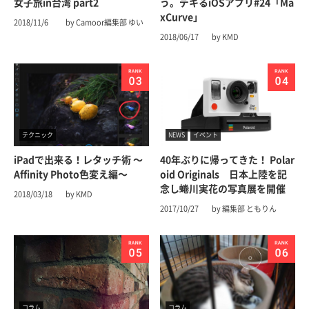
女子旅in台湾 part2
う。デキるiOSアプリ#24「Ma
xCurve」
2018/11/6
by Camoor編集部 ゆい
2018/06/17
by KMD
テクニック
NEWS
イベント
iPadで出来る！レタッチ術 〜
40年ぶりに帰ってきた！ Polar
Affinity Photo色変え編〜
oid Originals 日本上陸を記
念し蜷川実花の写真展を開催
2018/03/18
by KMD
2017/10/27
by 編集部 ともりん
コラム
コラム