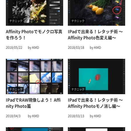
テクニック
テクニック
Affinity Photoでモノクロ写真
IPadで出来る！レタッチ術 〜
を作ろう！
Affinity Photo色変え編〜
2018/05/22
by KMD
2018/03/18
by KMD
テクニック
テクニック
IPadでRAW現像しよう！ Affi
IPadで出来る！レタッチ術 〜
Nity Photo篇
Affinity Photoモノ消し編〜
2018/04/3
by KMD
2018/03/13
by KMD