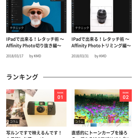
テクニック
テクニック
IPadで出来る！レタッチ術 〜
IPadで出来る！レタッチ術 〜
Affinity Photo切り抜き編〜
Affinity Photoトリミング編〜
2018/03/17
by KMD
2018/03/31
by KMD
ランキング
コラム
コラム
写ルンですで映えるんです！
直感的にトーンカーブを操ろ