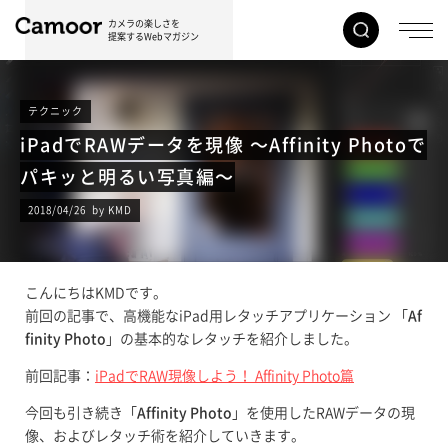
カメラの楽しさを
提案するWebマガジン
テクニック
iPadでRAWデータを現像 〜Affinity Photoで
パキッと明るい写真編〜
2018/04/26 by KMD
こんにちはKMDです。
前回の記事で、高機能なiPad用レタッチアプリケーション 「
Af
finity Photo
」の基本的なレタッチを紹介しました。
前回記事：
iPadでRAW現像しよう！ Affinity Photo篇
今回も引き続き「
Affinity Photo
」を使用したRAWデータの現
像、およびレタッチ術を紹介していきます。