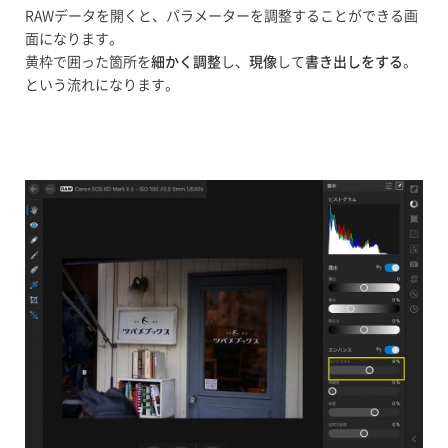
RAWデータを開くと、パラメーターを調整することができる画
面になります。
黄枠で囲った箇所を
細かく調整
し、
現像
して
書き出しをする
。
という流れになります。