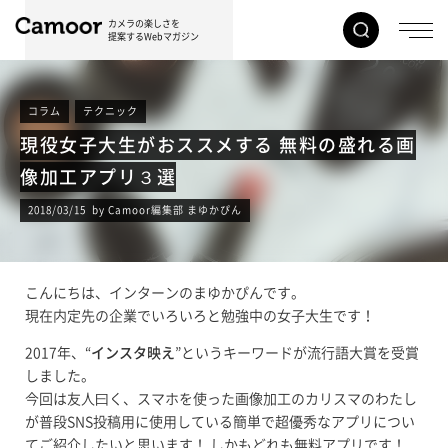
カメラの楽しさを
提案するWebマガジン
コラム
テクニック
現役女子大生がおススメする 無料の盛れる画
像加工アプリ３選
2018/03/15 by Camoor編集部 まゆかぴん
こんにちは、インターンのまゆかぴんです。
現在内定先の企業でいろいろと勉強中の女子大生です！
2017年、“
インスタ映え
”というキーワードが流行語大賞を受賞
しました。
今回は友人曰く、スマホを使った画像加工のカリスマのわたし
が普段SNS投稿用に使用している簡単で超優秀なアプリについ
てご紹介したいと思います！ しかもどれも無料アプリです！