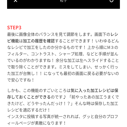
STEP3
最後に画像全体のバランスを見て調節をします。画面下の
レシ
ピ機能
は
加工の履歴を確認
することができます！ いわゆるどん
なレシピで加工をしたのか分かるものです！ 上から順にM３の
フィルター、コントラスト、シャープ処理、などと手順が並ん
でいるのがわかりますね！ 余分な加工は左へスライドすること
で取り除くことができます。ミスをしてしまい、せっかく行っ
た加工が台無し！！ になっても最初の画面に戻る必要がないの
で安心ですね！
しかも、この機能のすごいところは
気に入った加工レシピは保
存しておくことができる
のです♪ 「前やったあの加工うまくで
きたけど、どうやったんだっけ！？」そんな時は保存した加工
レシピを適応するだけ！
インスタに投稿する写真が統一されれば、グッと自分のプロフ
ィールページが素敵になります！