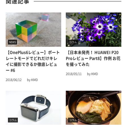
関連記事
NEWS
コラム
【OnePlus6レビュー】ポート
【日本未発売！ HUAWEI P20
レートモードでどれだけキレ
Proレビュー Part8】作例 お花
イに撮影できるか徹底レビュ
を撮ってみた
ー #6
2018/05/11
by KMD
2018/06/12
by KMD
コラム
コラム