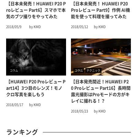
【日本未発売！HUAWEI P20 P
【日本未発売！ HUAWEI P20
Roレビュー Part6】スマホで本
Proレビュー Part9】作例 AI機
気のブツ撮りをやってみた
能を使って料理を撮ってみた
2018/05/9
by KMD
2018/05/12
by KMD
コラム
コラム
テクニック
【HUAWEI P20 Proレビュー P
【日本発売間近！HUAWEI P2
Art14】3つ目のレンズ！モノ
0 Proレビュー Part16】長時間
クロ写真を楽しもう
露光撮影はProモードの方がキ
レイに撮れる！？
2018/05/17
by KMD
2018/05/23
by KMD
ランキング