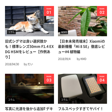
コラム
NEWS
旧式シグマは良い選択肢か
【日本未発売端末】Xiaomiの
も！標準レンズ50mm F1.4 EX
最新機種「Mi 8 SE」徹底レビ
DG HSMをレビュー【作例あ
ュー#4 植物編
り】
2018/09/4
by KMD
2018/04/30
by だい
コラム
コラム
写真に光源を後から追加⁉︎ デキ
フルスペックすぎてヤバイ！