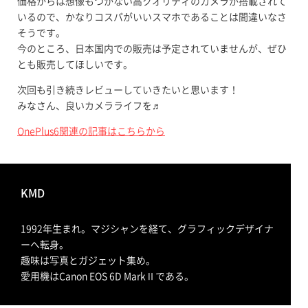
価格からは想像もつかない高クオリティのカメラが搭載されて
いるので、かなりコスパがいいスマホであることは間違いなさ
そうです。
今のところ、日本国内での販売は予定されていませんが、ぜひ
とも販売してほしいです。
次回も引き続きレビューしていきたいと思います！
みなさん、良いカメラライフを♬
OnePlus6関連の記事はこちらから
KMD
1992年生まれ。マジシャンを経て、グラフィックデザイナ
ーへ転身。
趣味は写真とガジェット集め。
愛用機はCanon EOS 6D MarkⅡである。