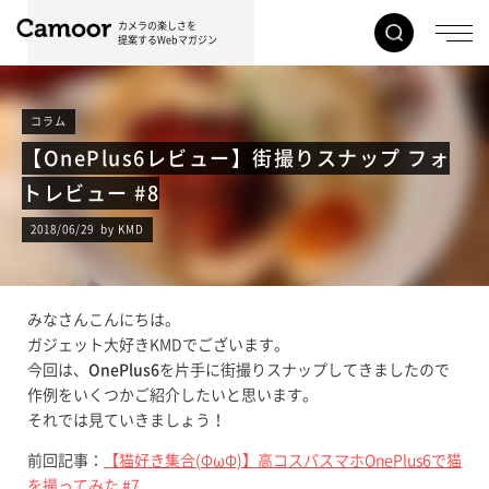
カメラの楽しさを
提案するWebマガジン
コラム
【OnePlus6レビュー】街撮りスナップ フォ
トレビュー #8
2018/06/29 by KMD
みなさんこんにちは。
ガジェット大好きKMDでございます。
今回は、
OnePlus6
を片手に街撮りスナップしてきましたので
作例をいくつかご紹介したいと思います。
それでは見ていきましょう！
前回記事：
【猫好き集合(ΦωΦ)】高コスパスマホOnePlus6で猫
を撮ってみた #7