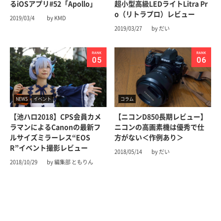
るiOSアプリ#52「Apollo」
超小型高級LEDライトLitra Pr
o（リトラプロ）レビュー
2019/03/4
by KMD
2019/03/27
by だい
NEWS
イベント
コラム
【池ハロ2018】CPS会員カメ
【ニコンD850長期レビュー】
ラマンによるCanonの最新フ
ニコンの高画素機は優秀で仕
ルサイズミラーレス“EOS
方がない＜作例あり＞
R”イベント撮影レビュー
2018/05/14
by だい
2018/10/29
by 編集部 ともりん