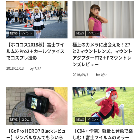
NEWS
イベント
NEWS
イベント
【ホココス2018秋】富士フイ
極上のカメラに出会えた！Z7
ルムX-Pro2＋カールツァイス
とZマウントレンズ、マウント
でコスプレ撮影
アダプターFTZ＋Fマウントレ
ンズレビュー
2018/11/13
by だい
2018/09/3
by だい
NEWS
コラム
NEWS
イベント
【GoPro HERO7 Blackレビュ
【C94・作例】軽量と発色で楽
ー】ジンバルなんてもういら
しむ！富士フイルムのミラー