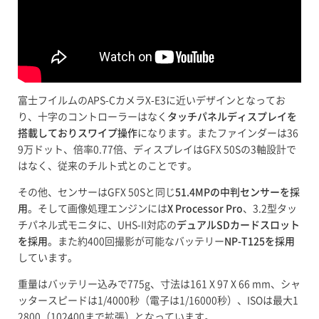
富士フイルムのAPS-CカメラX-E3に近いデザインとなってお
り、十字のコントローラーはなく
タッチパネルディスプレイを
搭載しておりスワイプ操作
になります。またファインダーは36
9万ドット、倍率0.77倍、ディスプレイはGFX 50Sの3軸設計で
はなく、従来のチルト式とのことです。
その他、センサーはGFX 50Sと同じ
51.4MPの中判センサーを採
用
。そして画像処理エンジンには
X Processor Pro
、3.2型タッ
チパネル式モニタに、UHS-II対応の
デュアルSDカードスロット
を採用
。また約400回撮影が可能なバッテリー
NP-T125を採用
しています。
重量はバッテリー込みで775g、寸法は161 X 97 X 66 mm、シャ
ッタースピードは1/4000秒（電子は1/16000秒）、ISOは最大1
2800（102400まで拡張）となっています。