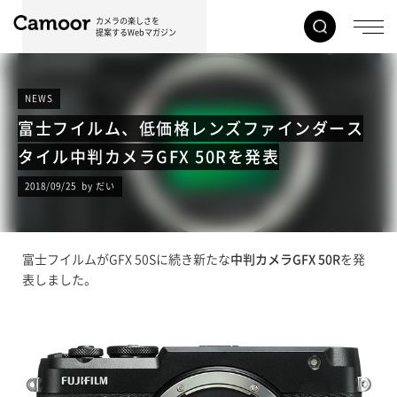
カメラの楽しさを
提案するWebマガジン
NEWS
富士フイルム、低価格レンズファインダース
タイル中判カメラGFX 50Rを発表
2018/09/25 by だい
富士フイルムがGFX 50Sに続き新たな
中判カメラGFX 50R
を発
表しました。