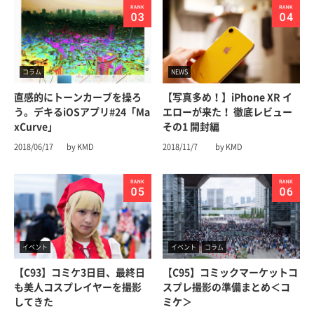
コラム
NEWS
直感的にトーンカーブを操ろ
【写真多め！】iPhone XR イ
う。デキるiOSアプリ#24「Ma
エローが来た！ 徹底レビュー
xCurve」
その1 開封編
2018/06/17
by KMD
2018/11/7
by KMD
イベント
イベント
コラム
【C93】コミケ3日目、最終日
【C95】コミックマーケットコ
も美人コスプレイヤーを撮影
スプレ撮影の準備まとめ＜コ
してきた
ミケ＞