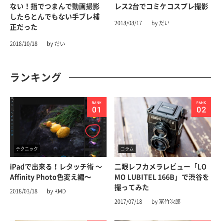
ない！指でつまんで動画撮影
レス2台でコミケコスプレ撮影
したらとんでもない手ブレ補
2018/08/17
by だい
正だった
2018/10/18
by だい
ランキング
テクニック
コラム
iPadで出来る！レタッチ術 〜
二眼レフカメラレビュー「LO
Affinity Photo色変え編〜
MO LUBITEL 166B」で渋谷を
撮ってみた
2018/03/18
by KMD
2017/07/18
by 富竹次郎