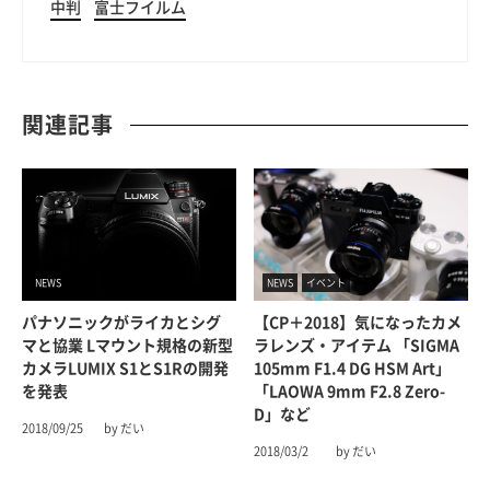
中判
富士フイルム
関連記事
NEWS
NEWS
イベント
パナソニックがライカとシグ
【CP＋2018】気になったカメ
マと協業 Lマウント規格の新型
ラレンズ・アイテム 「SIGMA
カメラLUMIX S1とS1Rの開発
105mm F1.4 DG HSM Art」
を発表
「LAOWA 9mm F2.8 Zero-
D」など
2018/09/25
by だい
2018/03/2
by だい