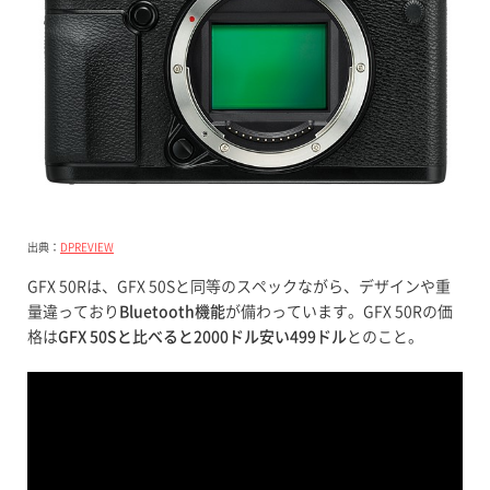
出典：
DPREVIEW
GFX 50Rは、GFX 50Sと同等のスペックながら、デザインや重
量違っており
Bluetooth機能
が備わっています。GFX 50Rの価
格は
GFX 50Sと比べると2000ドル安い499ドル
とのこと。