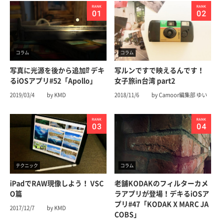
コラム
コラム
写真に光源を後から追加⁉︎ デキ
写ルンですで映えるんです！
るiOSアプリ#52「Apollo」
女子旅in台湾 part2
2019/03/4
by KMD
2018/11/6
by Camoor編集部 ゆい
テクニック
コラム
iPadでRAW現像しよう！ VSC
老舗KODAKのフィルターカメ
O篇
ラアプリが登場！デキるiOSア
プリ#47「KODAK X MARC JA
2017/12/7
by KMD
COBS」