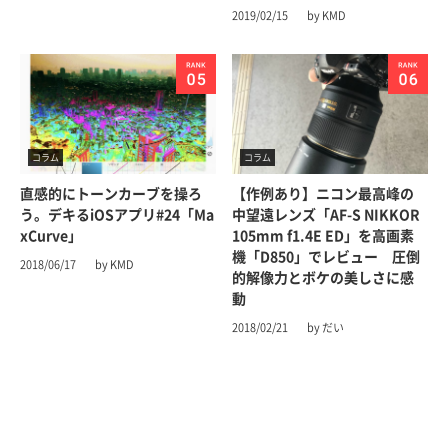
2019/02/15
by KMD
コラム
コラム
直感的にトーンカーブを操ろ
【作例あり】ニコン最高峰の
う。デキるiOSアプリ#24「Ma
中望遠レンズ「AF-S NIKKOR
xCurve」
105mm f1.4E ED」を高画素
機「D850」でレビュー 圧倒
2018/06/17
by KMD
的解像力とボケの美しさに感
動
2018/02/21
by だい