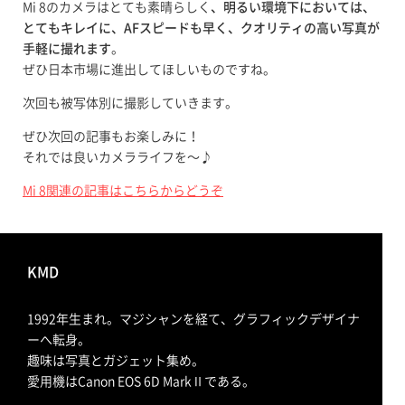
Mi 8のカメラはとても素晴らしく
、明るい環境下においては、
とてもキレイに、AFスピードも早く、クオリティの高い写真が
手軽に撮れます
。
ぜひ日本市場に進出してほしいものですね。
次回も被写体別に撮影していきます。
ぜひ次回の記事もお楽しみに！
それでは良いカメラライフを〜♪
Mi 8関連の記事はこちらからどうぞ
KMD
1992年生まれ。マジシャンを経て、グラフィックデザイナ
ーへ転身。
趣味は写真とガジェット集め。
愛用機はCanon EOS 6D MarkⅡである。