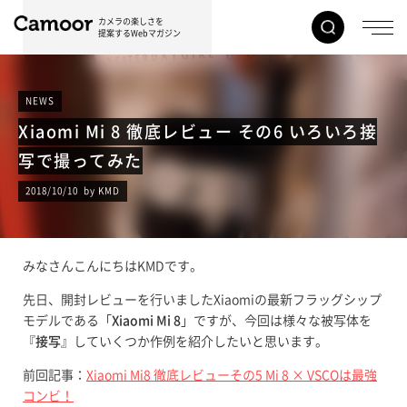
カメラの楽しさを
提案するWebマガジン
NEWS
Xiaomi Mi 8 徹底レビュー その6 いろいろ接
写で撮ってみた
2018/10/10 by KMD
みなさんこんにちはKMDです。
先日、開封レビューを行いましたXiaomiの最新フラッグシップ
モデルである「
Xiaomi Mi 8
」ですが、今回は様々な被写体を
『
接写
』していくつか作例を紹介したいと思います。
前回記事：
Xiaomi Mi8 徹底レビューその5 Mi 8 × VSCOは最強
コンビ！