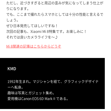
ただし、近づきすぎると周辺の歪みが気になってしまう仕上が
りになります。
でも、ここまで撮れたらスマホとしては十分の性能と言えるで
しょう。
ぜひ日本発売してほしいですね！
次回の記事も、Xiaomi Mi 8特集です。お楽しみに！
それでは良いカメラライフを〜♪
Mi 8関連の記事はこちらからどうぞ
KMD
1992年生まれ。マジシャンを経て、グラフィックデザイナ
ーへ転身。
趣味は写真とガジェット集め。
愛用機はCanon EOS 6D MarkⅡである。