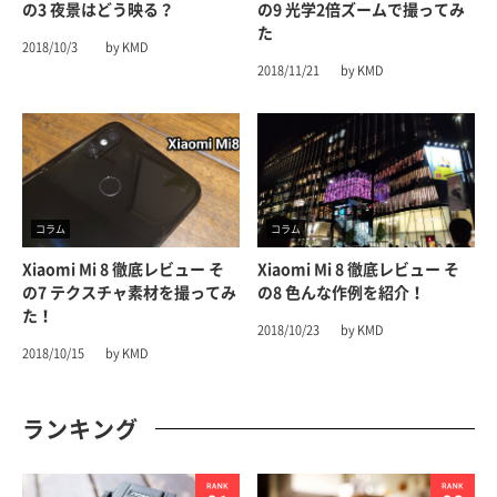
の3 夜景はどう映る？
の9 光学2倍ズームで撮ってみ
た
2018/10/3
by KMD
2018/11/21
by KMD
コラム
コラム
Xiaomi Mi 8 徹底レビュー そ
Xiaomi Mi 8 徹底レビュー そ
の7 テクスチャ素材を撮ってみ
の8 色んな作例を紹介！
た！
2018/10/23
by KMD
2018/10/15
by KMD
ランキング