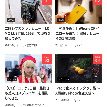
コラム
NEWS
二眼レフカメラレビュー「LO
【写真多め！】iPhone XR イ
MO LUBITEL 166B」で渋谷を
エローが来た！ 徹底レビュー
撮ってみた
その1 開封編
2017/07/18
by 富竹次郎
2018/11/7
by KMD
イベント
テクニック
【C93】コミケ3日目、最終日
iPadで出来る！レタッチ術 〜
も美人コスプレイヤーを撮影
Affinity Photo色変え編〜
してきた
2018/03/18
by KMD
2018/01/1
by 編集部 ともりん