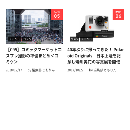
イベント
コラム
NEWS
イベント
【C95】コミックマーケットコ
40年ぶりに帰ってきた！ Polar
スプレ撮影の準備まとめ＜コ
oid Originals 日本上陸を記
ミケ＞
念し蜷川実花の写真展を開催
2018/12/17
by 編集部 ともりん
2017/10/27
by 編集部 ともりん