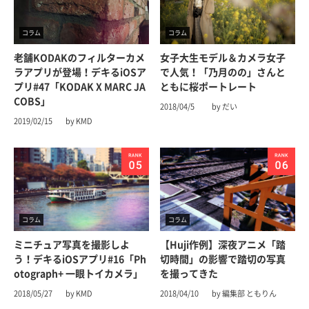
コラム
コラム
老舗KODAKのフィルターカメ
女子大生モデル＆カメラ女子
ラアプリが登場！デキるiOSア
で人気！「乃月のの」さんと
プリ#47「KODAK X MARC JA
ともに桜ポートレート
COBS」
2018/04/5
by だい
2019/02/15
by KMD
コラム
コラム
ミニチュア写真を撮影しよ
【Huji作例】深夜アニメ「踏
う！デキるiOSアプリ#16「Ph
切時間」の影響で踏切の写真
otograph+ 一眼トイカメラ」
を撮ってきた
2018/05/27
by KMD
2018/04/10
by 編集部 ともりん