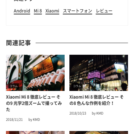
Android
Mi 8
Xiaomi
スマートフォン
レビュー
関連記事
コラム
コラム
Xiaomi Mi 8 徹底レビュー そ
Xiaomi Mi 8 徹底レビュー そ
の9 光学2倍ズームで撮ってみ
の8 色んな作例を紹介！
た
2018/10/23
by KMD
2018/11/21
by KMD