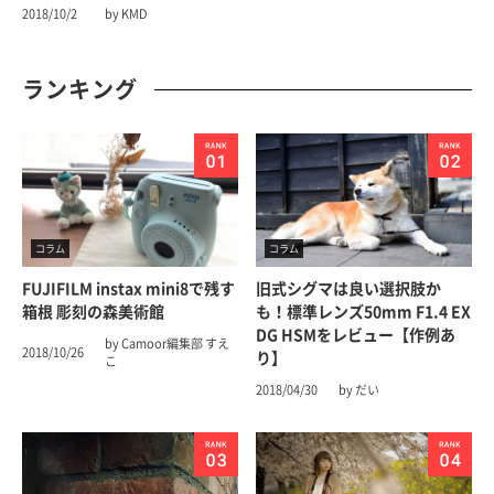
2018/10/2
by KMD
ランキング
コラム
コラム
FUJIFILM instax mini8で残す
旧式シグマは良い選択肢か
箱根 彫刻の森美術館
も！標準レンズ50mm F1.4 EX
DG HSMをレビュー【作例あ
by Camoor編集部 すえ
2018/10/26
り】
こ
2018/04/30
by だい