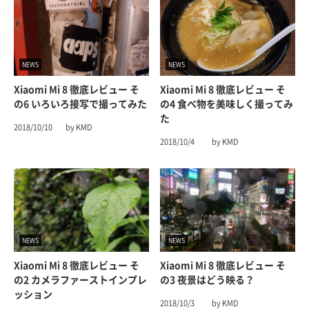
NEWS
NEWS
Xiaomi Mi 8 徹底レビュー そ
Xiaomi Mi 8 徹底レビュー そ
の6 いろいろ接写で撮ってみた
の4 食べ物を美味しく撮ってみ
た
2018/10/10
by KMD
2018/10/4
by KMD
NEWS
NEWS
Xiaomi Mi 8 徹底レビュー そ
Xiaomi Mi 8 徹底レビュー そ
の2 カメラファーストインプレ
の3 夜景はどう映る？
ッション
2018/10/3
by KMD