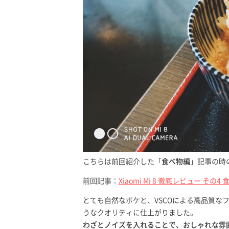
こちらは前回紹介した「
食べ物編
」記事の時
前回記事：
Xiaomi Mi 8 徹底レビュー そ
とても自然なボケと、VSCOによる高品質な
うなクオリティに仕上がりました。
わざとノイズを入れることで、おしゃれな雰