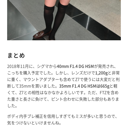
まとめ
2018年11月に、シグマから
40mm F1.4 DG HSM
が発売され、
こっちを購入予定でした。しかし、レンズだけで
1,200g
と非常
に重く、マウントアダプターも含めてZ7で使うには大変だと判
断して35mmを買いました。
35mm F1.4 DG HSMは665g
と軽
くて、Z7との相性はなかなかよろしいです。ただ、FTZを含め
た重さと長さに負けて、ピント合わせに失敗した部分もありま
した。
ボディ内手ブレ補正を信用しすぎてもミスが多いと思うので、
気をつけないといけませんね。