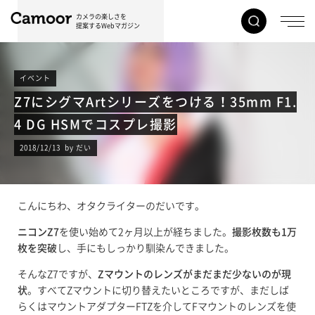
カメラの楽しさを
提案するWebマガジン
イベント
Z7にシグマArtシリーズをつける！35mm F1.
4 DG HSMでコスプレ撮影
2018/12/13 by だい
こんにちわ、オタクライターのだいです。
ニコンZ7
を使い始めて2ヶ月以上が経ちました。
撮影枚数も1万
枚を突破
し、手にもしっかり馴染んできました。
そんなZ7ですが、
Zマウントのレンズがまだまだ少ないのが現
状
。すべてZマウントに切り替えたいところですが、まだしば
らくはマウントアダプターFTZを介してFマウントのレンズを使