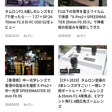
イベント
コラム
タムロンF2.8通しのレンズをZ
F1以下の世界を富士フイルム
7で使ったら……？Z7＋SP 24-
で体感「X-Pro2＋SPEEDMAS
70mm F2.8 Di VC USD G2をレ
TER 35mm F0.95 II」で神楽
ビュー
坂の街並みを撮影してきた
2018/12/14
by だい
2018/02/8
by だい
コラム
NEWS
イベント
【香港旅】中一光学レンズで
【CP＋2019】タムロン至極の
香港の街並みを撮影 X-Pro2＋
3本レンズがすごい！一眼レフ
中一光学 SPEEDMASTER 35
用ポートレートズームレンズ
Mm F0.95
＆35mm F1.4単焦点、Eマウ
ント用F2.8超広角ズームレン
2018/03/20
by だい
ズ