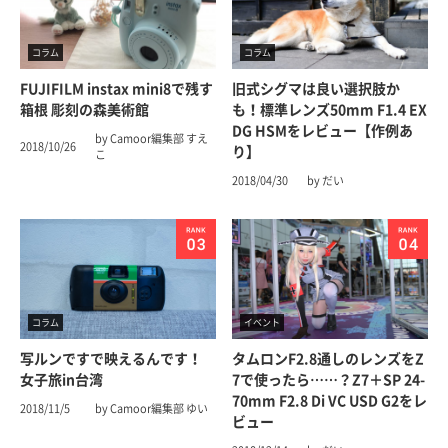
コラム
コラム
FUJIFILM instax mini8で残す
旧式シグマは良い選択肢か
箱根 彫刻の森美術館
も！標準レンズ50mm F1.4 EX
DG HSMをレビュー【作例あ
by Camoor編集部 すえ
2018/10/26
り】
こ
2018/04/30
by だい
コラム
イベント
写ルンですで映えるんです！
タムロンF2.8通しのレンズをZ
女子旅in台湾
7で使ったら……？Z7＋SP 24-
70mm F2.8 Di VC USD G2をレ
2018/11/5
by Camoor編集部 ゆい
ビュー