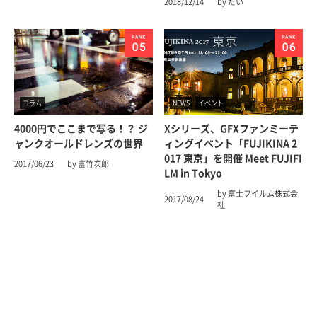
2018/12/14
by だい
コラム
NEWS
イベント
4000円でここまで写る！？ ジ
Xシリーズ、GFXファンミーテ
ャンクオールドレンズの世界
ィングイベント「FUJIKINA 2
017 東京」を開催 Meet FUJIFI
2017/06/23
by 富竹次郎
LM in Tokyo
by 富士フイルム株式会
2017/08/24
社