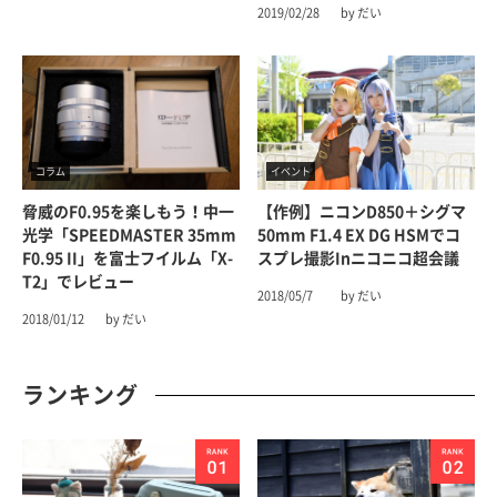
2019/02/28
by だい
コラム
イベント
脅威のF0.95を楽しもう！中一
【作例】ニコンD850＋シグマ
光学「SPEEDMASTER 35mm
50mm F1.4 EX DG HSMでコ
F0.95 II」を富士フイルム「X-
スプレ撮影inニコニコ超会議
T2」でレビュー
2018/05/7
by だい
2018/01/12
by だい
ランキング