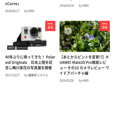
xCurve」
2018/03/18
by KMD
2018/06/17
by KMD
NEWS
イベント
コラム
40年ぶりに帰ってきた！ Polar
【あとからピントを変更!?】H
oid Originals 日本上陸を記
UAWEI Mate20 Pro徹底レビ
念し蜷川実花の写真展を開催
ュー その10 カメラレビュー ワ
イドアパーチャ編
2017/10/27
by 編集部 ともりん
2019/03/26
by KMD