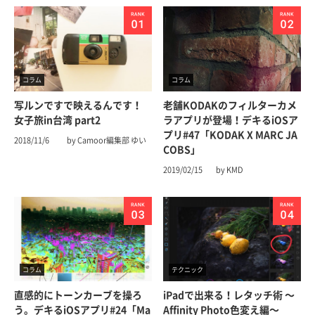
コラム
コラム
写ルンですで映えるんです！
老舗KODAKのフィルターカメ
女子旅in台湾 part2
ラアプリが登場！デキるiOSア
プリ#47「KODAK X MARC JA
2018/11/6
by Camoor編集部 ゆい
COBS」
2019/02/15
by KMD
コラム
テクニック
直感的にトーンカーブを操ろ
iPadで出来る！レタッチ術 〜
う。デキるiOSアプリ#24「Ma
Affinity Photo色変え編〜