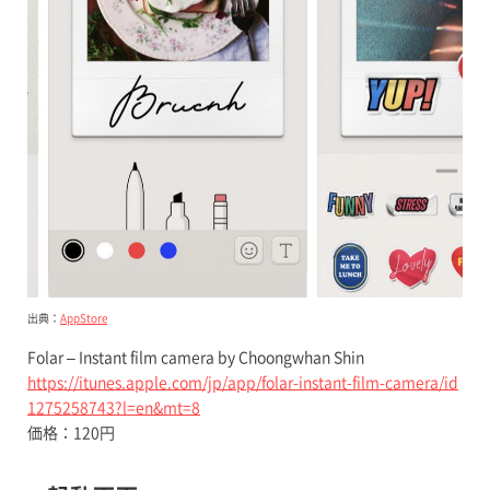
出典：
AppStore
Folar – Instant film camera by Choongwhan Shin
https://itunes.apple.com/jp/app/folar-instant-film-camera/id
1275258743?l=en&mt=8
価格：120円