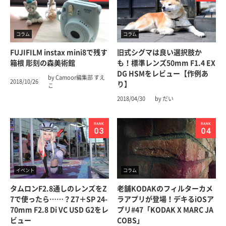
コラム
コラム
FUJIFILM instax mini8で残す
旧式シグマは良い選択肢か
箱根 彫刻の森美術館
も！標準レンズ50mm F1.4 EX
DG HSMをレビュー【作例あ
by Camoor編集部 すえ
2018/10/26
り】
こ
2018/04/30
by だい
イベント
コラム
タムロンF2.8通しのレンズをZ
老舗KODAKのフィルターカメ
7で使ったら……？Z7＋SP 24-
ラアプリが登場！デキるiOSア
70mm F2.8 Di VC USD G2をレ
プリ#47「KODAK X MARC JA
ビュー
COBS」