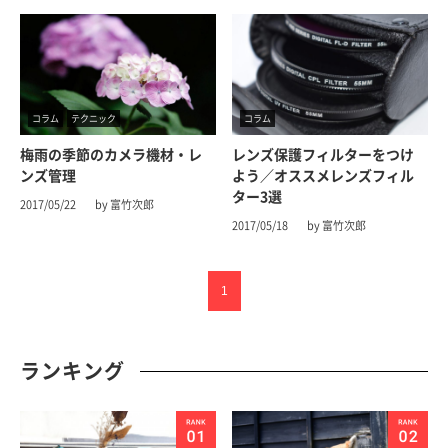
コラム
テクニック
コラム
梅雨の季節のカメラ機材・レ
レンズ保護フィルターをつけ
ンズ管理
よう／オススメレンズフィル
ター3選
2017/05/22
by 富竹次郎
2017/05/18
by 富竹次郎
1
ランキング