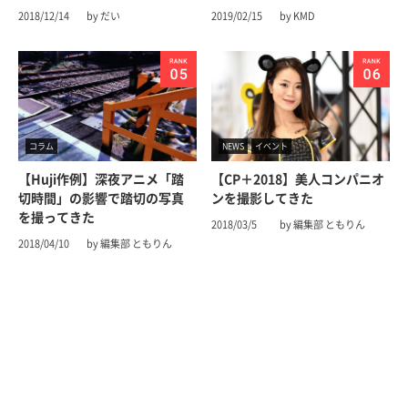
2018/12/14
by だい
2019/02/15
by KMD
コラム
NEWS
イベント
【Huji作例】深夜アニメ「踏
【CP＋2018】美人コンパニオ
切時間」の影響で踏切の写真
ンを撮影してきた
を撮ってきた
2018/03/5
by 編集部 ともりん
2018/04/10
by 編集部 ともりん