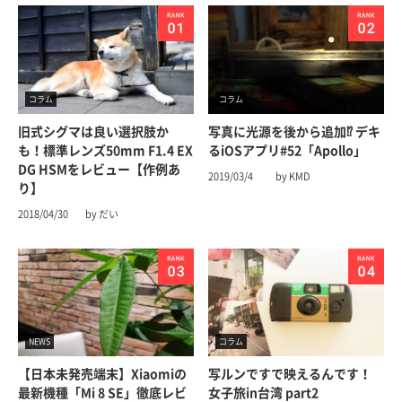
コラム
コラム
旧式シグマは良い選択肢か
写真に光源を後から追加⁉︎ デキ
も！標準レンズ50mm F1.4 EX
るiOSアプリ#52「Apollo」
DG HSMをレビュー【作例あ
2019/03/4
by KMD
り】
2018/04/30
by だい
NEWS
コラム
【日本未発売端末】Xiaomiの
写ルンですで映えるんです！
最新機種「Mi 8 SE」徹底レビ
女子旅in台湾 part2