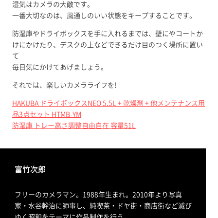
湿気はカメラの大敵です。
一番大切なのは、風通しのいい状態をキープすることです。
防湿庫やドライボックスを手に入れるまでは、壁にやコートか
けにかけたり、デスクの上などできるだけ目のつく場所に置い
て
毎日気にかけてあげましょう。
それでは、楽しいカメラライフを!
HAKUBA ドライボックスNEO 5.5L + 乾燥剤 + 他メンテナンス用
品3点セット HTMB-YM
防湿庫 トレー高さ調整自由自在 容量51L
富竹次郎
フリーのカメラマン。1988年生まれ。2010年より写真
家・水谷幹治に師事し、純喫茶・ドヤ街・商店街など滅び
ゆく昭和をテーマに作品制作を行う。