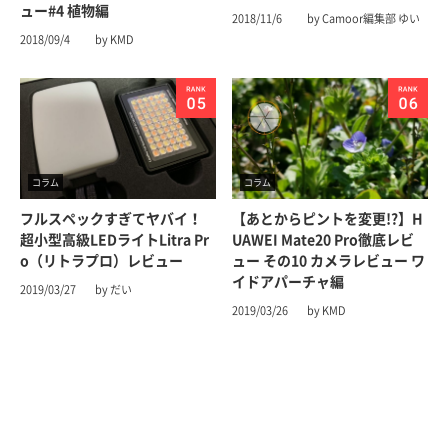
ュー#4 植物編
2018/11/6
by Camoor編集部 ゆい
2018/09/4
by KMD
コラム
コラム
フルスペックすぎてヤバイ！
【あとからピントを変更!?】H
超小型高級LEDライトLitra Pr
UAWEI Mate20 Pro徹底レビ
o（リトラプロ）レビュー
ュー その10 カメラレビュー ワ
イドアパーチャ編
2019/03/27
by だい
2019/03/26
by KMD