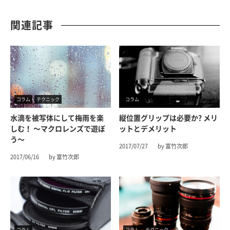
関連記事
コラム
テクニック
コラム
水滴を被写体にして梅雨を楽
縦位置グリップは必要か? メリ
しむ！ 〜マクロレンズで遊ぼ
ットとデメリット
う〜
2017/07/27
by 富竹次郎
2017/06/16
by 富竹次郎
コラム
コラム
テクニック