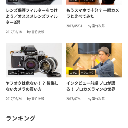
レンズ保護フィルターをつけ
もうスマホで十分？ 一眼カメ
よう／オススメレンズフィル
ラと比べてみた
ター3選
2017/05/31
by 富竹次郎
2017/05/18
by 富竹次郎
コラム
テクニック
コラム
テクニック
ヤフオクは危ない！？ 後悔し
インタビュー前編 プロが語
ないカメラの買い方
る！ プロカメラマンの世界
2017/06/24
by 富竹次郎
2017/07/4
by 富竹次郎
ランキング