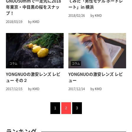
GNUO50mmで一足先に2018
てみた「男性モデル ポートレ
年東京・中目黒の桜をスナッ
ート」in 横浜
プ！
2018/02/26
by KMD
2018/03/19
by KMD
コラム
コラム
YONGNUOの激安レンズ レビ
YONGNUOの激安レンズ レビ
ュー その２
ュー
2017/12/15
by KMD
2017/12/14
by KMD
1
2
3
ランキング