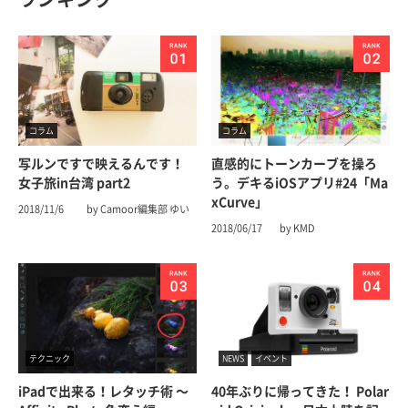
コラム
コラム
写ルンですで映えるんです！
直感的にトーンカーブを操ろ
女子旅in台湾 part2
う。デキるiOSアプリ#24「Ma
xCurve」
2018/11/6
by Camoor編集部 ゆい
2018/06/17
by KMD
テクニック
NEWS
イベント
iPadで出来る！レタッチ術 〜
40年ぶりに帰ってきた！ Polar