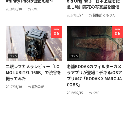
Affinity Photo色変え編〜
oid Originals 日本上陸を記
念し蜷川実花の写真展を開催
2018/03/18
by KMD
2017/10/27
by 編集部 ともりん
コラム
コラム
二眼レフカメラレビュー「LO
老舗KODAKのフィルターカメ
MO LUBITEL 166B」で渋谷を
ラアプリが登場！デキるiOSア
撮ってみた
プリ#47「KODAK X MARC JA
COBS」
2017/07/18
by 富竹次郎
2019/02/15
by KMD