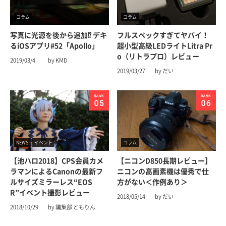
コラム
コラム
写真に光源を後から追加⁉︎ デキ
フルスペックすぎてヤバイ！
るiOSアプリ#52「Apollo」
超小型高級LEDライトLitra Pr
o（リトラプロ）レビュー
2019/03/4
by KMD
2019/03/27
by だい
NEWS
イベント
コラム
【池ハロ2018】CPS会員カメ
【ニコンD850長期レビュー】
ラマンによるCanonの最新フ
ニコンの高画素機は優秀で仕
ルサイズミラーレス“EOS
方がない＜作例あり＞
R”イベント撮影レビュー
2018/05/14
by だい
2018/10/29
by 編集部 ともりん