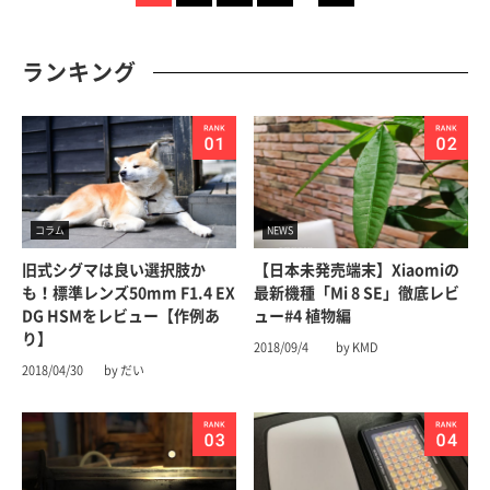
ランキング
コラム
NEWS
旧式シグマは良い選択肢か
【日本未発売端末】Xiaomiの
も！標準レンズ50mm F1.4 EX
最新機種「Mi 8 SE」徹底レビ
DG HSMをレビュー【作例あ
ュー#4 植物編
り】
2018/09/4
by KMD
2018/04/30
by だい