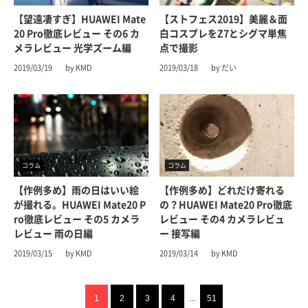
【望遠凄すぎ】HUAWEI Mate
【ストフェス2019】美麗＆面
20 Pro徹底レビュー その6 カ
白コスプレをZ7とシグマ単焦
メラレビュー 光学ズーム編
点で撮影
2019/03/19
by KMD
2019/03/18
by だい
コラム
コラム
【作例多め】雨の日はいい絵
【作例多め】どれだけ寄れる
が撮れる。HUAWEI Mate20 P
の？HUAWEI Mate20 Pro徹底
ro徹底レビュー その5 カメラ
レビュー その4 カメラレビュ
レビュー 雨の日編
ー 接写編
2019/03/15
by KMD
2019/03/14
by KMD
1
2
3
4
...
51