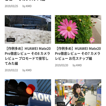
2019/03/25
by KMD
コラム
コラム
【作例多め】HUAWEI Mate20
【作例多め】HUAWEI Mate20
Pro徹底レビュー その8 カメラ
Pro徹底レビュー その7 カメラ
レビュー プロモードで接写し
レビュー お花スナップ編
てみた編
2019/03/20
by KMD
2019/03/22
by KMD
コラム
コラム