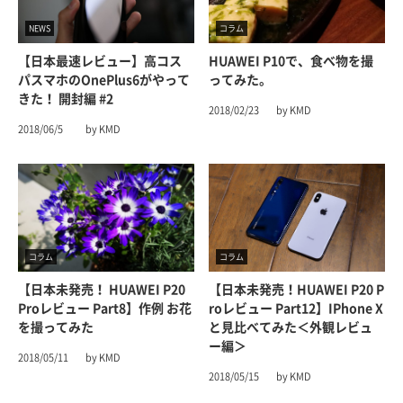
NEWS
コラム
【日本最速レビュー】高コス
HUAWEI P10で、食べ物を撮
パスマホのOnePlus6がやって
ってみた。
きた！ 開封編 #2
2018/02/23
by KMD
2018/06/5
by KMD
コラム
コラム
【日本未発売！ HUAWEI P20
【日本未発売！HUAWEI P20 P
Proレビュー Part8】作例 お花
Roレビュー Part12】iPhone X
を撮ってみた
と見比べてみた＜外観レビュ
ー編＞
2018/05/11
by KMD
2018/05/15
by KMD