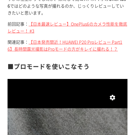
6
ではどのような写真が撮れるのか、じっくりレビューしてい
きたいと思います。
前回記事：
【日本最速レビュー】OnePlus6のカメラ性能を徹底
レビュー！ #3
関連記事：
【日本発売間近！HUAWEI P20 Proレビュー Part1
6】長時間露光撮影はProモードの方がキレイに撮れる！？
■プロモードを使いこなそう