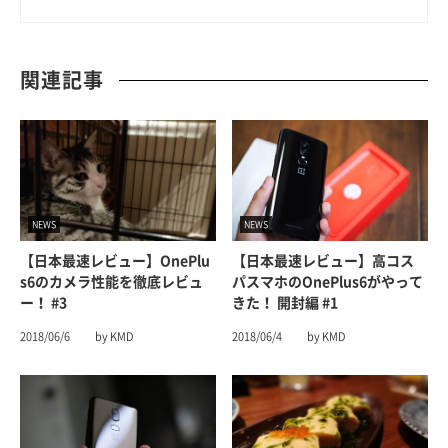
関連記事
NEWS
NEWS
【日本最速レビュー】OnePlu
【日本最速レビュー】高コス
S6のカメラ性能を徹底レビュ
パスマホのOnePlus6がやって
ー！ #3
きた！ 開封編 #1
2018/06/6
by KMD
2018/06/4
by KMD