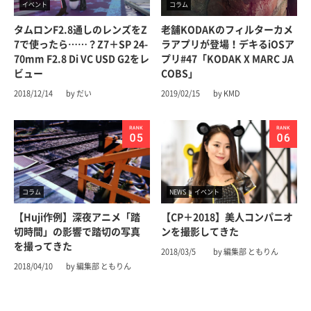
イベント
コラム
タムロンF2.8通しのレンズをZ
老舗KODAKのフィルターカメ
7で使ったら……？Z7＋SP 24-
ラアプリが登場！デキるiOSア
70mm F2.8 Di VC USD G2をレ
プリ#47「KODAK X MARC JA
ビュー
COBS」
2018/12/14
by だい
2019/02/15
by KMD
コラム
NEWS
イベント
【Huji作例】深夜アニメ「踏
【CP＋2018】美人コンパニオ
切時間」の影響で踏切の写真
ンを撮影してきた
を撮ってきた
2018/03/5
by 編集部 ともりん
2018/04/10
by 編集部 ともりん