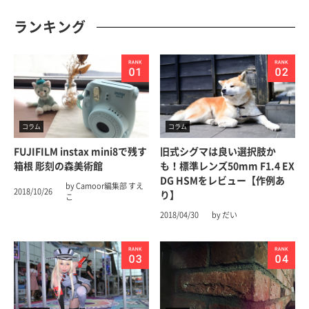
ランキング
コラム
コラム
FUJIFILM instax mini8で残す
旧式シグマは良い選択肢か
箱根 彫刻の森美術館
も！標準レンズ50mm F1.4 EX
DG HSMをレビュー【作例あ
by Camoor編集部 すえ
2018/10/26
り】
こ
2018/04/30
by だい