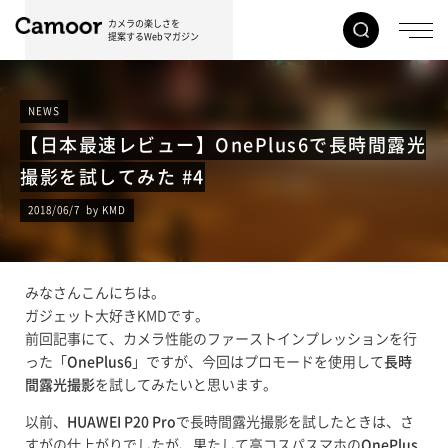
カメラの楽しさを
提案するWebマガジン
NEWS
【日本最速レビュー】OnePlus6で長時間露光
撮影を試してみた #4
2018/06/7 by KMD
みなさんこんにちは。
ガジェット大好きKMDです。
前回記事にて、カメラ性能のファーストインプレッションを行
った「
OnePlus6
」ですが、今回はプロモードを使用して
長時
間露光撮影
を試してみたいと思います。
以前、
HUAWEI P20 Pro
で長時間露光撮影を試したときは、さ
すがの仕上がりでしたが、果たして高コスパスマホの
OnePlus