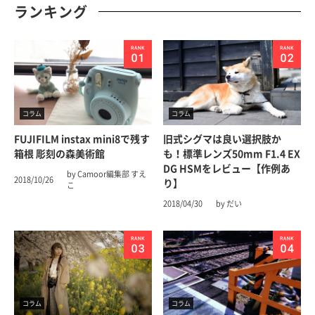
ランキング
コラム
コラム
FUJIFILM instax mini8で残す
旧式シグマは良い選択肢か
箱根 彫刻の森美術館
も！標準レンズ50mm F1.4 EX
DG HSMをレビュー【作例あ
by Camoor編集部 すえ
2018/10/26
り】
こ
2018/04/30
by だい
コラム
コラム