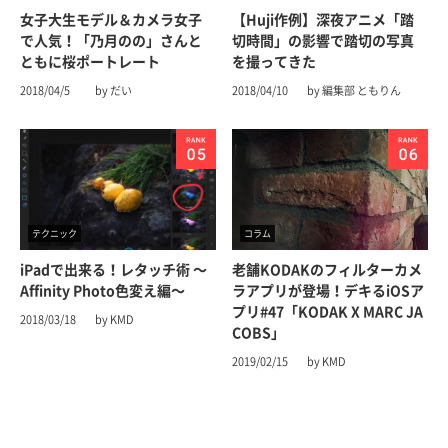
女子大生モデル＆カメラ女子
【Huji作例】深夜アニメ「踏
で人気！「乃月のの」さんと
切時間」の影響で踏切の写真
ともに桜ポートレート
を撮ってきた
2018/04/5
by だい
2018/04/10
by 編集部 ともりん
テクニック
コラム
iPadで出来る！レタッチ術 〜
老舗KODAKのフィルターカメ
Affinity Photo色変え編〜
ラアプリが登場！デキるiOSア
プリ#47「KODAK X MARC JA
2018/03/18
by KMD
COBS」
2019/02/15
by KMD