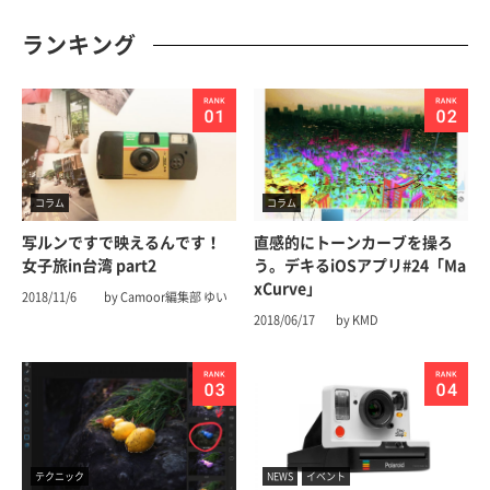
ランキング
コラム
コラム
写ルンですで映えるんです！
直感的にトーンカーブを操ろ
女子旅in台湾 part2
う。デキるiOSアプリ#24「Ma
xCurve」
2018/11/6
by Camoor編集部 ゆい
2018/06/17
by KMD
テクニック
NEWS
イベント