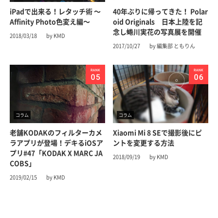
iPadで出来る！レタッチ術 〜
40年ぶりに帰ってきた！ Polar
Affinity Photo色変え編〜
oid Originals 日本上陸を記
念し蜷川実花の写真展を開催
2018/03/18
by KMD
2017/10/27
by 編集部 ともりん
コラム
コラム
老舗KODAKのフィルターカメ
Xiaomi Mi 8 SEで撮影後にピ
ラアプリが登場！デキるiOSア
ントを変更する方法
プリ#47「KODAK X MARC JA
2018/09/19
by KMD
COBS」
2019/02/15
by KMD