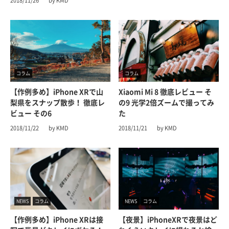
2018/11/26
by KMD
コラム
コラム
【作例多め】iPhone XRで山
Xiaomi Mi 8 徹底レビュー そ
梨県をスナップ散歩！ 徹底レ
の9 光学2倍ズームで撮ってみ
ビュー その6
た
2018/11/22
by KMD
2018/11/21
by KMD
NEWS
コラム
NEWS
コラム
【作例多め】iPhone XRは接
【夜景】iPhoneXRで夜景はど