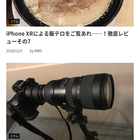
コラム
iPhone XRによる飯テロをご覧あれ……！徹底レビ
ューその7
2018/12/3
by KMD
コラム