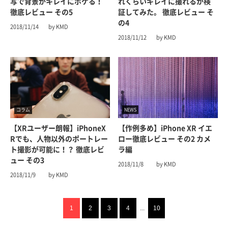
写で背景がキレイにボケる！
れくらいキレイに撮れるか検
徹底レビュー その5
証してみた。 徹底レビュー そ
の4
2018/11/14
by KMD
2018/11/12
by KMD
コラム
NEWS
【XRユーザー朗報】iPhoneX
【作例多め】iPhone XR イエ
Rでも、人物以外のポートレー
ロー徹底レビュー その2 カメ
ト撮影が可能に！？ 徹底レビ
ラ編
ュー その3︎
2018/11/8
by KMD
2018/11/9
by KMD
1
2
3
4
...
10