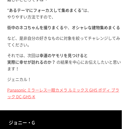
“
あるテーマにフォーカスして集めまくる
”は、
やりやすい方法ですので、
街中のネコちゃんを撮りまくる
や、
オシャレな建物集めまくる
など、是非自分の好きなものに対象を絞ってチャレンジしてみ
てください。
それでは、次回は
幸運のヤモリを見つけると
実際に幸せが訪れるのか？
の結果を中心にお伝えしたいと思い
ます！
ジェニカル！
Panasonic ミラーレス一眼カメラ ルミックス GH5 ボディ ブラ
ック DC-GH5-K
ジョニー・G