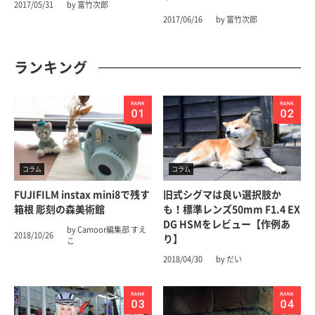
2017/05/31
by 富竹次郎
2017/06/16
by 富竹次郎
ランキング
コラム
コラム
FUJIFILM instax mini8で残す
旧式シグマは良い選択肢か
箱根 彫刻の森美術館
も！標準レンズ50mm F1.4 EX
DG HSMをレビュー【作例あ
by Camoor編集部 すえ
2018/10/26
り】
こ
2018/04/30
by だい