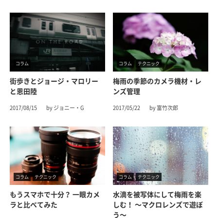
コラム
コラム
テクニック
街歩きとジョージ・マロリー
梅雨の季節のカメラ機材・レ
と恩田陸
ンズ管理
2017/08/15
by ジョニー・G
2017/05/22
by 富竹次郎
コラム
テクニック
コラム
テクニック
もうスマホで十分？ 一眼カメ
水滴を被写体にして梅雨を楽
ラと比べてみた
しむ！ 〜マクロレンズで遊ぼ
う〜