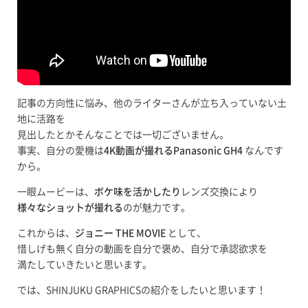
記事の方向性に悩み、他のライターさんが立ち入っていない土
地に活路を
見出したとかそんなことでは一切ございません。
事実、自分の愛機は
4K動画が撮れるPanasonic GH4
なんです
から。
一眼ムービーは、
ボケ味を活かしたり
レンズ交換により
様々なショットが撮れる
のが魅力です。
これからは、
ジョニー THE MOVIE
として、
惜しげも無く自分の動画を自分で褒め、自分で承認欲求を
満たしていきたいと思います。
では、SHINJUKU GRAPHICSの紹介をしたいと思います！