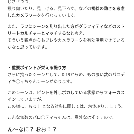
じさせつつ、
振り向いたり、見上げる、見下ろす。などの
視線の動きを考慮
したカメラワーク
を行なっています。
また、
ラフにシーンを削り出した方がグラフィティなどのスト
リートカルチャーとマッチするな
と考え、
そういう観点からもブレやカメラワークを有効活用できている
かなと思っています。
・重要ポイントが栄える撮り方
さらに拘ったシーンとして、0:19からの、もの凄い数のパロデ
ィキ◯ィちゃんシーンがあります。
このシーンは、
ピントを外しボカしている状態からフォーカス
イン
していますが、
この様に、おっ！ となる対象に関しては、勿体ぶりましょう。
こんな無数のパロ◯ティちゃんは、意外なはずですので、
ん〜なに？ おお！？