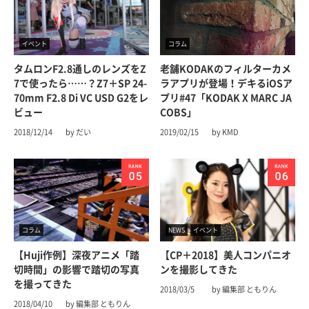
イベント
コラム
タムロンF2.8通しのレンズをZ
老舗KODAKのフィルターカメ
7で使ったら……？Z7＋SP 24-
ラアプリが登場！デキるiOSア
70mm F2.8 Di VC USD G2をレ
プリ#47「KODAK X MARC JA
ビュー
COBS」
2018/12/14
by だい
2019/02/15
by KMD
コラム
NEWS
イベント
【Huji作例】深夜アニメ「踏
【CP＋2018】美人コンパニオ
切時間」の影響で踏切の写真
ンを撮影してきた
を撮ってきた
2018/03/5
by 編集部 ともりん
2018/04/10
by 編集部 ともりん