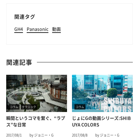
関連タグ
GH4
Panasonic
動画
関連記事
コラム
テクニック
コラム
瞬間というコマを繋ぐ、“ラプ
じょにGの動画シリーズ:SHIB
ス”な日常
UYA COLORS
2017/08/1
by ジョニー・G
2017/08/8
by ジョニー・G