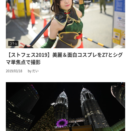
コラム
【ストフェス2019】美麗＆面白コスプレをZ7とシグ
マ単焦点で撮影
2019/03/18
by だい