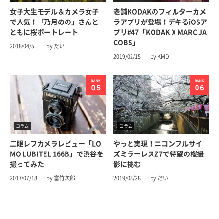
女子大生モデル＆カメラ女子
老舗KODAKのフィルターカメ
で人気！「乃月のの」さんと
ラアプリが登場！デキるiOSア
ともに桜ポートレート
プリ#47「KODAK X MARC JA
COBS」
2018/04/5
by だい
2019/02/15
by KMD
コラム
コラム
二眼レフカメラレビュー「LO
やっと実現！ニコンフルサイ
MO LUBITEL 166B」で渋谷を
ズミラーレスZ7で待望の桜撮
撮ってみた
影に挑む
2017/07/18
by 富竹次郎
2019/03/28
by だい