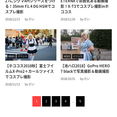
Z7にシグマArtシリーズをつけ
ETERNAで雰囲気ある動画撮
る！35mm F1.4 DG HSMでコ
影！X-T3でコスプレ撮影inホ
スプレ撮影
ココス
2018/12/13
by だい
2018/11/16
by だい
NEWS
イベント
NEWS
イベント
【ホココス2018秋】富士フイ
【池ハロ2018】GoPro HERO
ルムX-Pro2＋カールツァイス
7 blackで写真撮影＆動画撮影
でコスプレ撮影
2018/10/31
by だい
2018/11/13
by だい
1
2
3
4
...
5