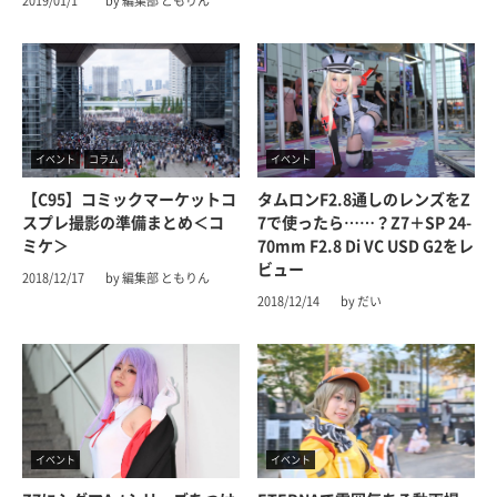
2019/01/1
by 編集部 ともりん
イベント
コラム
イベント
【C95】コミックマーケットコ
タムロンF2.8通しのレンズをZ
スプレ撮影の準備まとめ＜コ
7で使ったら……？Z7＋SP 24-
ミケ＞
70mm F2.8 Di VC USD G2をレ
ビュー
2018/12/17
by 編集部 ともりん
2018/12/14
by だい
イベント
イベント