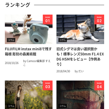
ランキング
コラム
コラム
FUJIFILM instax mini8で残す
旧式シグマは良い選択肢か
箱根 彫刻の森美術館
も！標準レンズ50mm F1.4 EX
DG HSMをレビュー【作例あ
by Camoor編集部 すえ
2018/10/26
り】
こ
2018/04/30
by だい
コラム
コラム