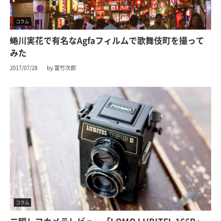
コラム
蜷川実花で有名なAgfaフィルムで歌舞伎町を撮って
みた
2017/07/28
by 富竹次郎
コラム