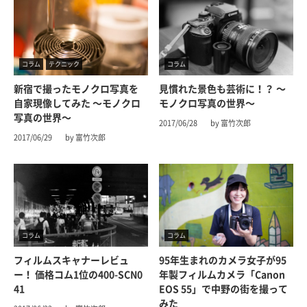
コラム
テクニック
コラム
新宿で撮ったモノクロ写真を
見慣れた景色も芸術に！？ 〜
自家現像してみた 〜モノクロ
モノクロ写真の世界〜
写真の世界〜
2017/06/28
by 富竹次郎
2017/06/29
by 富竹次郎
コラム
コラム
フィルムスキャナーレビュ
95年生まれのカメラ女子が95
ー！ 価格コム1位の400-SCN0
年製フィルムカメラ「Canon
41
EOS 55」で中野の街を撮って
みた