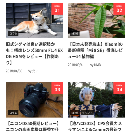
コラム
NEWS
旧式シグマは良い選択肢か
【日本未発売端末】Xiaomiの
も！標準レンズ50mm F1.4 EX
最新機種「Mi 8 SE」徹底レビ
DG HSMをレビュー【作例あ
ュー#4 植物編
り】
2018/09/4
by KMD
2018/04/30
by だい
コラム
NEWS
イベント
【ニコンD850長期レビュー】
【池ハロ2018】CPS会員カメ
ニコンの高画素機は優秀で仕
ラマンによるCanonの最新フ