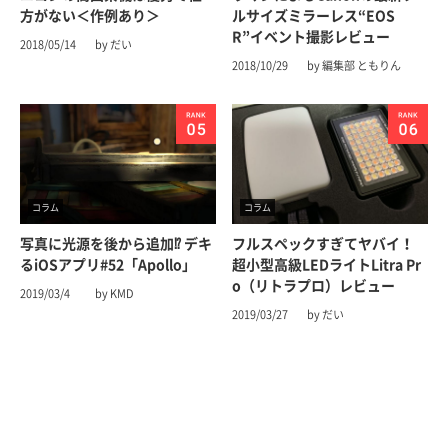
方がない＜作例あり＞
ルサイズミラーレス“EOS
R”イベント撮影レビュー
2018/05/14
by だい
2018/10/29
by 編集部 ともりん
コラム
コラム
写真に光源を後から追加⁉︎ デキ
フルスペックすぎてヤバイ！
るiOSアプリ#52「Apollo」
超小型高級LEDライトLitra Pr
o（リトラプロ）レビュー
2019/03/4
by KMD
2019/03/27
by だい