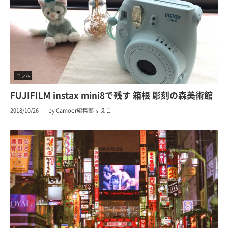
コラム
FUJIFILM instax mini8で残す 箱根 彫刻の森美術館
2018/10/26
by Camoor編集部 すえこ