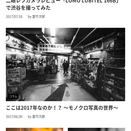
二眼レフカメラレビュー「LOMO LUBITEL 166B」
で渋谷を撮ってみた
2017/07/18
by 富竹次郎
コラム
ここは2017年なのか！？ 〜モノクロ写真の世界〜
2017/06/30
by 富竹次郎