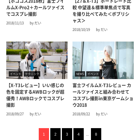
【ホココス2018秋】富士フイ
【Z7＆X-T3】ポートレート比
ルムX-Pro2＋カールツァイス
較 中望遠＆標準単焦点で写真
でコスプレ撮影
を撮り比べてみた＜ボブリシ
ャス＞
2018/11/13
by だい
2018/10/19
by だい
イベント
テクニック
NEWS
イベント
【X-T3レビュー】いい感じの
富士フイルムX-T3レビュー カ
色を固定するAWBロックが超
ールツァイスと組み合わせて
優秀！AWBロックでコスプレ
コスプレ撮影in東京ゲームショ
撮影
ウ2018
2018/09/27
by だい
2018/09/22
by だい
1
2
3
4
...
8