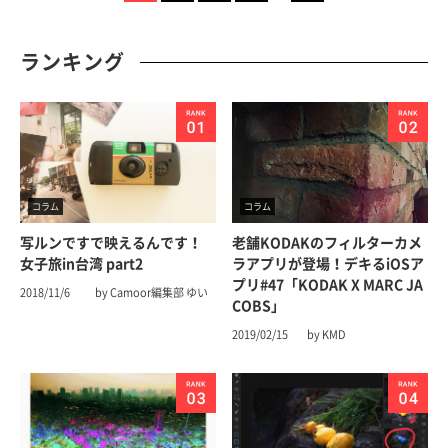
ランキング
コラム
コラム
写ルンですで映えるんです！
老舗KODAKのフィルターカメ
女子旅in台湾 part2
ラアプリが登場！デキるiOSア
プリ#47「KODAK X MARC JA
2018/11/6
by Camoor編集部 ゆい
COBS」
2019/02/15
by KMD