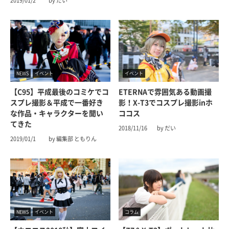
2019/01/2
by だい
NEWS
イベント
イベント
【C95】平成最後のコミケでコ
ETERNAで雰囲気ある動画撮
スプレ撮影＆平成で一番好き
影！X-T3でコスプレ撮影inホ
な作品・キャラクターを聞い
ココス
てきた
2018/11/16
by だい
2019/01/1
by 編集部 ともりん
NEWS
イベント
コラム