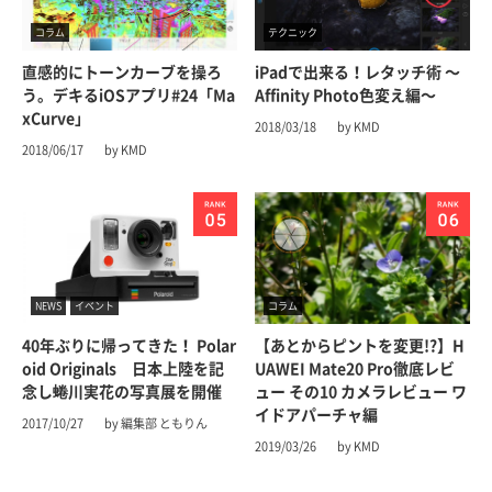
コラム
テクニック
直感的にトーンカーブを操ろ
iPadで出来る！レタッチ術 〜
う。デキるiOSアプリ#24「Ma
Affinity Photo色変え編〜
xCurve」
2018/03/18
by KMD
2018/06/17
by KMD
NEWS
イベント
コラム
40年ぶりに帰ってきた！ Polar
【あとからピントを変更!?】H
oid Originals 日本上陸を記
UAWEI Mate20 Pro徹底レビ
念し蜷川実花の写真展を開催
ュー その10 カメラレビュー ワ
イドアパーチャ編
2017/10/27
by 編集部 ともりん
2019/03/26
by KMD