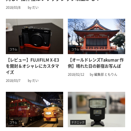
2018/03/8
by だい
コラム
コラム
【レビュー】FUJIFILM X-E3
【オールドレンズTakumar 作
を開封＆オシャレにカスタマ
例】晴れた日の新宿お写んぽ
イズ
2018/02/12
by 編集部 ともりん
2018/03/7
by だい
コラム
テクニック