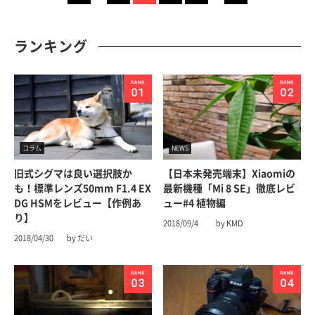
ランキング
コラム
NEWS
旧式シグマは良い選択肢か
【日本未発売端末】Xiaomiの
も！標準レンズ50mm F1.4 EX
最新機種「Mi 8 SE」徹底レビ
DG HSMをレビュー【作例あ
ュー#4 植物編
り】
2018/09/4
by KMD
2018/04/30
by だい