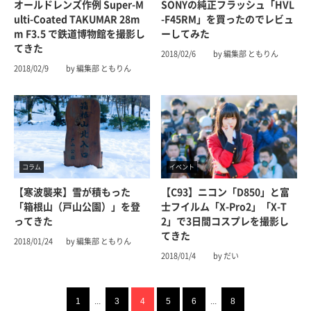
オールドレンズ作例 Super-M
SONYの純正フラッシュ「HVL
ulti-Coated TAKUMAR 28m
-F45RM」を買ったのでレビュ
m F3.5 で鉄道博物館を撮影し
ーしてみた
てきた
2018/02/6
by 編集部 ともりん
2018/02/9
by 編集部 ともりん
コラム
イベント
【寒波襲来】雪が積もった
【C93】ニコン「D850」と富
「箱根山（戸山公園）」を登
士フイルム「X-Pro2」「X-T
ってきた
2」で3日間コスプレを撮影し
てきた
2018/01/24
by 編集部 ともりん
2018/01/4
by だい
1
...
3
4
5
6
...
8